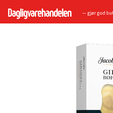
— gjør god bu