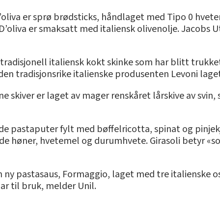
io D’oliva er sprø brødsticks, håndlaget med Tipo 0 hvet
io D’oliva er smaksatt med italiensk olivenolje. Jacobs
radisjonell italiensk kokt skinke som har blitt trukket
 den tradisjonsrike italienske produsenten Levoni lag
ne skiver er laget av mager renskåret lårskive av svin
de pastaputer fylt med bøffelricotta, spinat og pinjek
nde høner, hvetemel og durumhvete. Girasoli betyr «so
ny pastasaus, Formaggio, laget med tre italienske ost
ar til bruk, melder Unil.