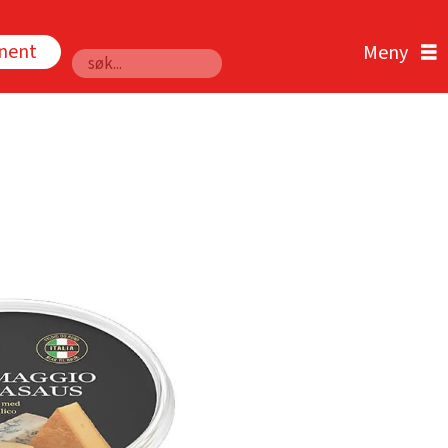
nnent
Søk