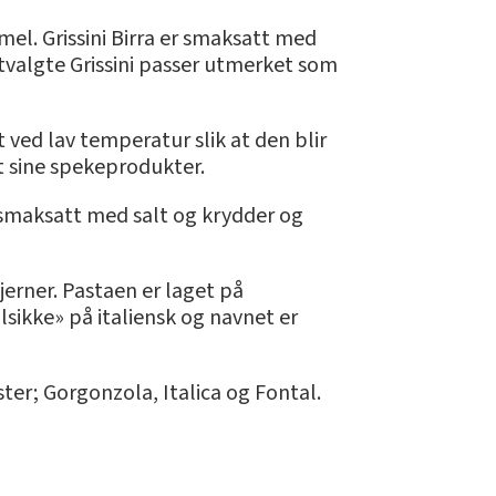
emel. Grissini Birra er smaksatt med
 Utvalgte Grissini passer utmerket som
 ved lav temperatur slik at den blir
et sine spekeprodukter.
, smaksatt med salt og krydder og
jerner. Pastaen er laget på
lsikke» på italiensk og navnet er
er; Gorgonzola, Italica og Fontal.