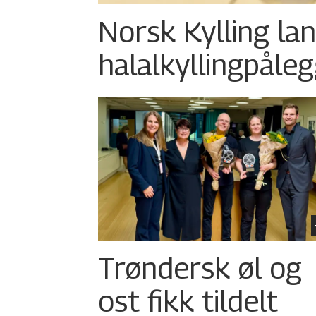
Norsk Kylling la
halalkylling­påleg
Trøndersk øl og
ost fikk tildelt