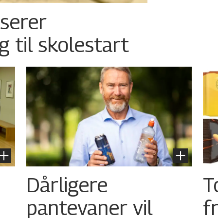
nserer
g til skolestart
Dårligere
T
pantevaner vil
f