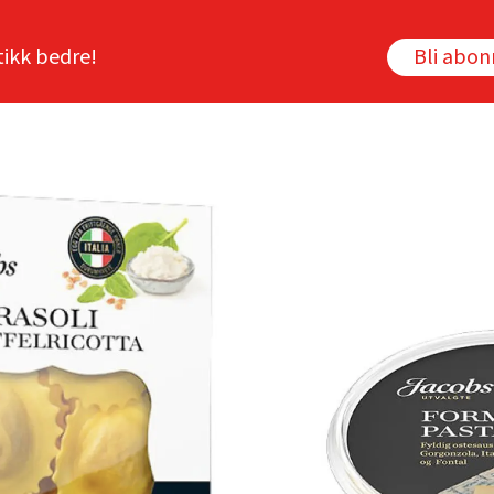
tikk bedre!
Bli abo