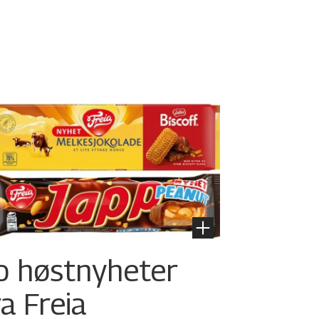
o høstnyheter
ra Freia