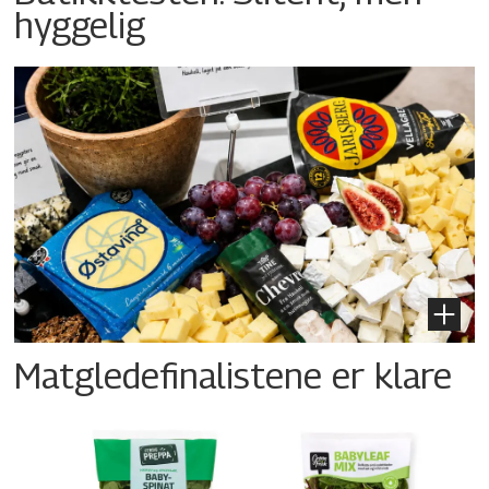
hyggelig
Matgledefinalistene er klare