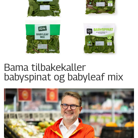
Bama tilbakekaller
babyspinat og babyleaf mix