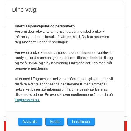
Ti bensinstasjoner
Dine valg:
legger ned hver måned
Informasjonskapsler og personvern
For å gi deg relevante annonser på vårt nettsted bruker vi
Potetball, kylling og 98
informasjon fra ditt besøk på vårt nettsted. Du kan reservere
oktan
deg mot dette under "Innstillinger".
For øvrig bruker vi informasjonskapsler og lignende verktøy for
analyse, for å sammenligne nettlesere, tilpasse innhold til deg
KBS-bransjen i
og for å utvikle og tilby nødvendig funksjonalitet. Les mer i vår
endring: Stadig større
personvernerklæring.
serveringstilbud
Vi er med i Fagpressen-nettverket. Om du samtykker under, vil
du få relevante annonser på nettstedene til medlemmene i
nettverket basert på informasjon fra dine besøk på tvers av
Vokser med ferdigmat
disse nettstedene. En oversikt over medlemmene finner du på
Fagpressen.no.
i dagligvare
Avvis alle
Godta
Innstillinger
Siste artikler - Butikk i praksis