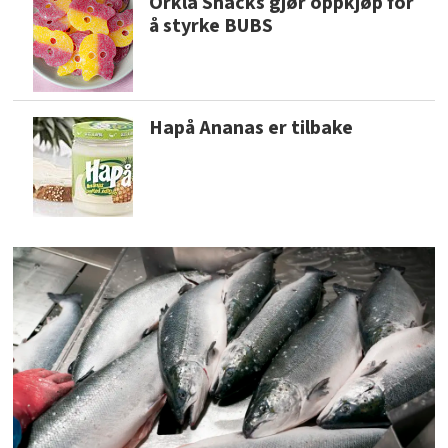
Orkla Snacks gjør oppkjøp for
å styrke BUBS
Hapå Ananas er tilbake