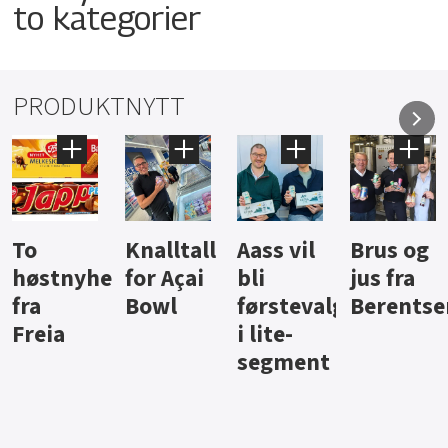
to kategorier
PRODUKTNYTT
Knalltall
Aass vil
Brus og
Hard
ter
for Açai
bli
jus fra
iste fra
Bowl
førstevalg
Berentsen
Hansa
i lite-
segment