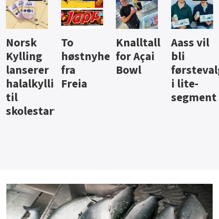
Knalltall
Aass vil
Brus og
Hard
ter
for Açai
bli
jus fra
iste fra
Bowl
førstevalg
Berentsen
Hansa
i lite-
segment