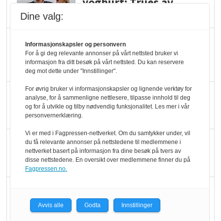
yoghurt: Trues av
melkemangel
Dine valg:
Marit Kolby vant
Informasjonskapsler og personvern
Økologisk Norge sin
For å gi deg relevante annonser på vårt nettsted bruker vi
informasjon fra ditt besøk på vårt nettsted. Du kan reservere
hederspris
deg mot dette under "Innstillinger".
For øvrig bruker vi informasjonskapsler og lignende verktøy for
Blir enklere å velge
analyse, for å sammenligne nettlesere, tilpasse innhold til deg
økologisk i butikkhylla
og for å utvikle og tilby nødvendig funksjonalitet. Les mer i vår
personvernerklæring.
Vi er med i Fagpressen-nettverket. Om du samtykker under, vil
Kolonihagen sliter
du få relevante annonser på nettstedene til medlemmene i
nettverket basert på informasjon fra dine besøk på tvers av
med å få tak i nok melk
disse nettstedene. En oversikt over medlemmene finner du på
Fagpressen.no.
Rapport: Økokundene
er klare! Er markedet
Avvis alle
Godta
Innstillinger
det?