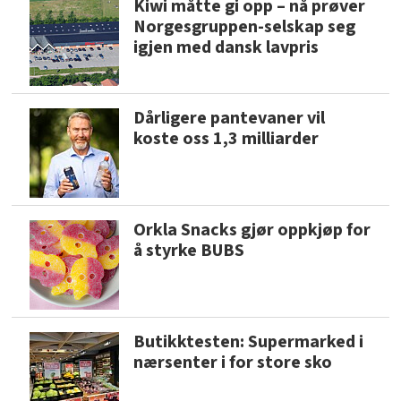
Kiwi måtte gi opp – nå prøver
Norgesgruppen-selskap seg
igjen med dansk lavpris
Dårligere pantevaner vil
koste oss 1,3 milliarder
Orkla Snacks gjør oppkjøp for
å styrke BUBS
Butikktesten: Supermarked i
nærsenter i for store sko