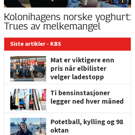
Kolonihagens norske yoghurt:
Trues av melkemangel
Siste artikler - KBS
Mat er viktigere enn
pris når elbilister
velger ladestopp
Ti bensinstasjoner
legger ned hver måned
Potetball, kylling og 98
oktan