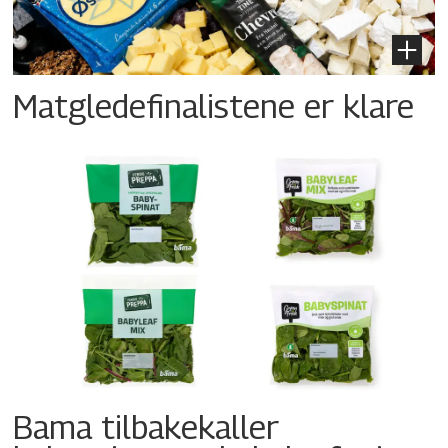
Matgledefinalistene er klare
Bama tilbakekaller