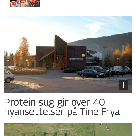
Protein-sug gir over 40
nyansettelser på Tine Frya