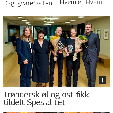
Hvem er Hvem
Dagligvarefasiten
Trøndersk øl og ost fikk
tildelt Spesialitet