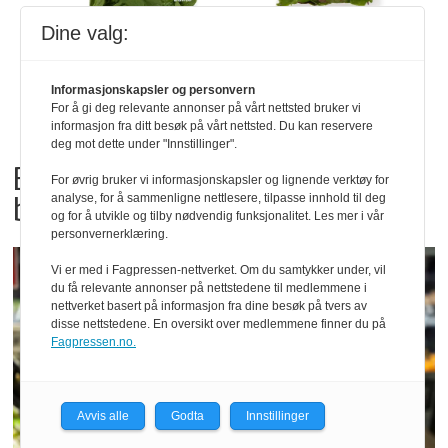
Dine valg:
Informasjonskapsler og personvern
For å gi deg relevante annonser på vårt nettsted bruker vi
informasjon fra ditt besøk på vårt nettsted. Du kan reservere
deg mot dette under "Innstillinger".
Bama tilbakekaller
For øvrig bruker vi informasjonskapsler og lignende verktøy for
babyspinat og babyleaf mix
analyse, for å sammenligne nettlesere, tilpasse innhold til deg
og for å utvikle og tilby nødvendig funksjonalitet. Les mer i vår
personvernerklæring.
Vi er med i Fagpressen-nettverket. Om du samtykker under, vil
du få relevante annonser på nettstedene til medlemmene i
nettverket basert på informasjon fra dine besøk på tvers av
disse nettstedene. En oversikt over medlemmene finner du på
Fagpressen.no.
Avvis alle
Godta
Innstillinger