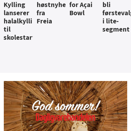
ter
for Açai
bli
jus fra
iste fra
Bowl
førstevalg
Berentsen
Hansa
i lite-
segment