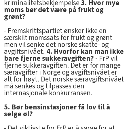
kriminalitetsbekjempelse
3. Hvor mye
moms bør det være på frukt og
grønt?
- Fremskrittspartiet ønsker ikke en
særskilt momssats for frukt og grønt
men vil senke det norske skatte- og
avgiftsnivået.
4. Hvorfor kan man ikke
bare fjerne sukkeravgiften?
- FrP vil
fjerne sukkeravgiften. Det er for mange
særavgifter i Norge og avgiftsnivået er
alt for høyt. Det norske særavgiftsnivået
må senkes og tilpasses den
internasjonale konkurransen.
5. Bør bensinstasjoner få lov til å
selge øl?
- Det viktigste for FrP er å sørge for at