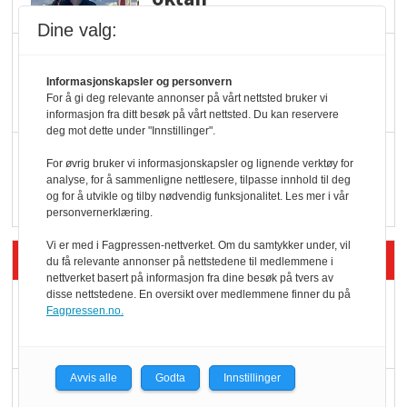
Dine valg:
KBS-bransjen i
endring: Stadig større
Informasjonskapsler og personvern
For å gi deg relevante annonser på vårt nettsted bruker vi
serveringstilbud
informasjon fra ditt besøk på vårt nettsted. Du kan reservere
deg mot dette under "Innstillinger".
Vokser med ferdigmat
For øvrig bruker vi informasjonskapsler og lignende verktøy for
i dagligvare
analyse, for å sammenligne nettlesere, tilpasse innhold til deg
og for å utvikle og tilby nødvendig funksjonalitet. Les mer i vår
personvernerklæring.
Vi er med i Fagpressen-nettverket. Om du samtykker under, vil
Siste artikler - Butikk i praksis
du få relevante annonser på nettstedene til medlemmene i
nettverket basert på informasjon fra dine besøk på tvers av
disse nettstedene. En oversikt over medlemmene finner du på
Rema-flaggskip
Fagpressen.no.
dundrer videre
Avvis alle
Godta
Innstillinger
Slik opprettholdes