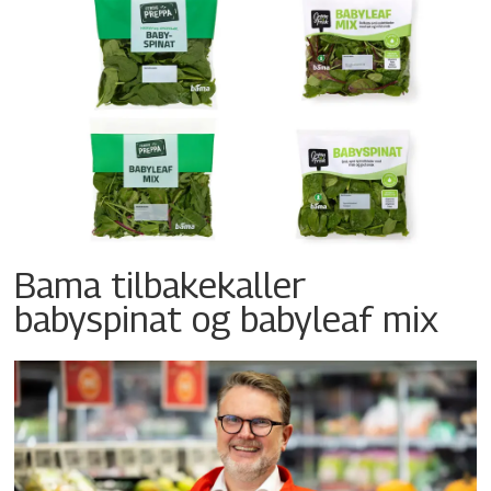
Bama tilbakekaller
babyspinat og babyleaf mix