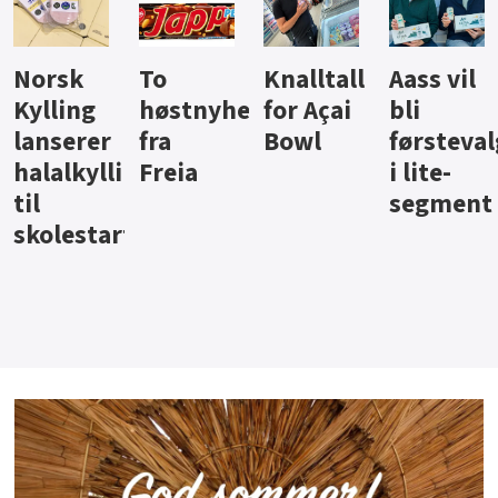
Knalltall
Aass vil
Brus og
Hard
ter
for Açai
bli
jus fra
iste fra
Bowl
førstevalg
Berentsen
Hansa
i lite-
segment