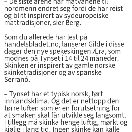
– De siste årene har matvanene til
nordmenn endret seg fordi de har reist
og blitt inspirert av sydeuropeiske
mattradisjoner, sier Berg.
Som du allerede har lest på
handelsbladet.no, lanserer Gilde i disse
dager den nye spekeskingen Æra, som
modnes på Tynset i 14 til 24 måneder.
Skinken er inspirert av gamle norske
skinketradisjoner og av spanske
Serranó.
– Tynset har et typisk norsk, tørt
innlandsklima. Og det er nettopp den
tørre luften som er en forutsetning for
at smaken skal får utvikle seg langsomt.
I tillegg må skinka henge luftig, mørkt og
kjølig i lang tid. Ingen skinke kan kalle