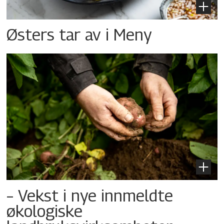
Østers tar av i Meny
– Vekst i nye innmeldte
økologiske