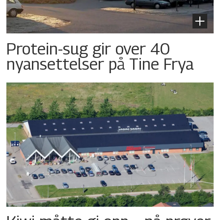
Protein-sug gir over 40
nyansettelser på Tine Frya