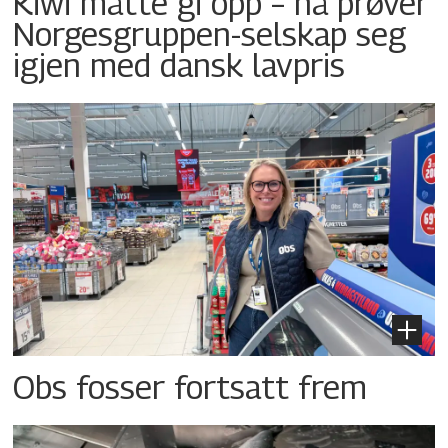
Kiwi måtte gi opp – nå prøver
Norgesgruppen-selskap seg
igjen med dansk lavpris
Obs fosser fortsatt frem