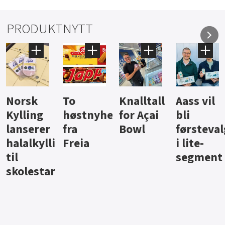
PRODUKTNYTT
Knalltall
Aass vil
Brus og
Hard
ter
for Açai
bli
jus fra
iste fra
Bowl
førstevalg
Berentsen
Hansa
i lite-
segment