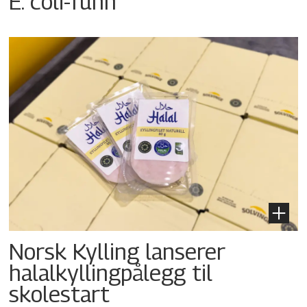
E. coli-funn
Norsk Kylling lanserer
halalkyllingpålegg til
skolestart