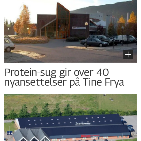
Protein-sug gir over 40
nyansettelser på Tine Frya