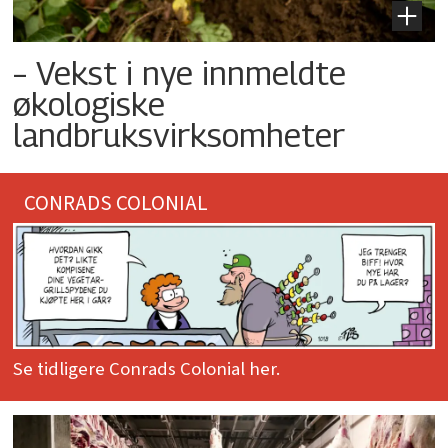
– Vekst i nye innmeldte
økologiske
landbruksvirksomheter
CONRADS COLONIAL
Se tidligere Conrads Colonial her.