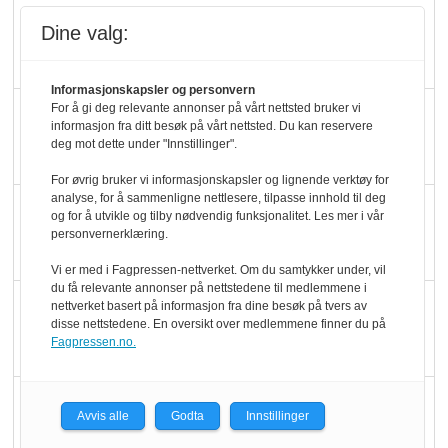
Rema-flaggskip
Dine valg:
dundrer videre
Informasjonskapsler og personvern
For å gi deg relevante annonser på vårt nettsted bruker vi
Slik opprettholdes
informasjon fra ditt besøk på vårt nettsted. Du kan reservere
ølsalget
deg mot dette under "Innstillinger".
For øvrig bruker vi informasjonskapsler og lignende verktøy for
analyse, for å sammenligne nettlesere, tilpasse innhold til deg
Færre varer, men fulle
og for å utvikle og tilby nødvendig funksjonalitet. Les mer i vår
hyller
personvernerklæring.
Vi er med i Fagpressen-nettverket. Om du samtykker under, vil
du få relevante annonser på nettstedene til medlemmene i
KI lager mat i butikken
nettverket basert på informasjon fra dine besøk på tvers av
disse nettstedene. En oversikt over medlemmene finner du på
Fagpressen.no.
Q passerte 1 milliard i
Avvis alle
Godta
Innstillinger
Rema i 2025