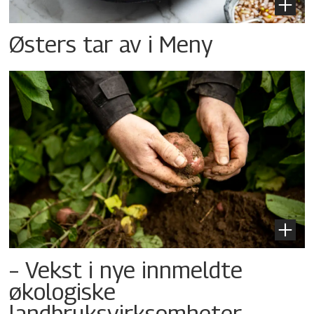
Østers tar av i Meny
– Vekst i nye innmeldte
økologiske
landbruksvirksomheter