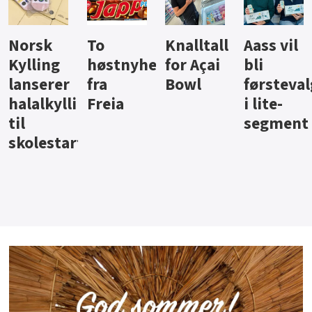
Knalltall
Aass vil
Brus og
Hard
ter
for Açai
bli
jus fra
iste fra
Bowl
førstevalg
Berentsen
Hansa
i lite-
segment