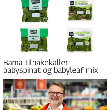
Bama tilbakekaller
babyspinat og babyleaf mix