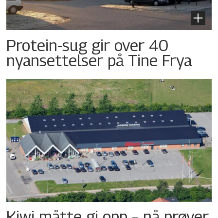
Protein-sug gir over 40
nyansettelser på Tine Frya
Kiwi måtte gi opp – nå prøver