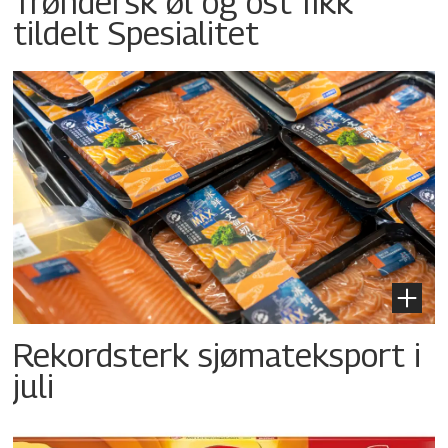
Trøndersk øl og ost fikk
tildelt Spesialitet
Rekordsterk sjømateksport i
juli