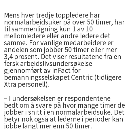
Mens hver tredje toppledere har
normalarbeidsuker på over 50 timer, har
til sammenligning kun 1 av 10
mellomledere eller andre ledere det
samme. For vanlige medarbeidere er
andelen som jobber 50 timer eller mer
3,4 prosent. Det viser resultatene fra en
fersk arbeidslivsundersøkelse
gjennomført av InFact for
bemanningsselskapet Centric (tidligere
Xtra personell).
– I undersøkelsen er respondentene
bedt om å svare på hvor mange timer de
jobber i snitt i en normalarbeidsuke. Det
betyr nok også at lederne i perioder kan
jobbe langt mer enn 50 timer.