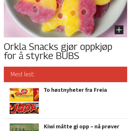
Orkla Snacks gjør oppkjøp
for å styrke BUBS
Mest lest:
To høstnyheter fra Freia
Kiwi måtte gi opp – nå prøver