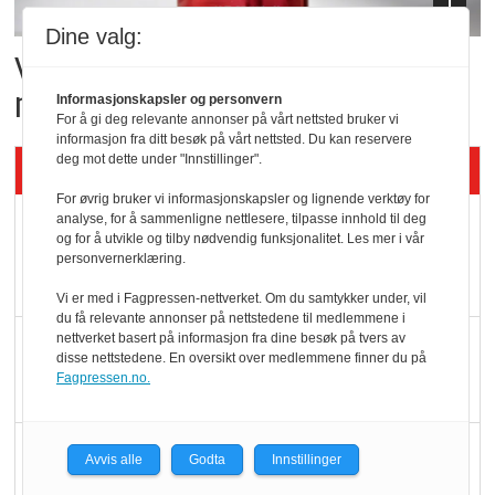
Dine valg:
Vil vokse i brusmarkedet
med Dr Pepper
Informasjonskapsler og personvern
For å gi deg relevante annonser på vårt nettsted bruker vi
informasjon fra ditt besøk på vårt nettsted. Du kan reservere
deg mot dette under "Innstillinger".
Siste artikler - KBS
For øvrig bruker vi informasjonskapsler og lignende verktøy for
analyse, for å sammenligne nettlesere, tilpasse innhold til deg
Mat er viktigere enn
og for å utvikle og tilby nødvendig funksjonalitet. Les mer i vår
pris når elbilister
personvernerklæring.
velger ladestopp
Vi er med i Fagpressen-nettverket. Om du samtykker under, vil
du få relevante annonser på nettstedene til medlemmene i
nettverket basert på informasjon fra dine besøk på tvers av
Ti bensinstasjoner
disse nettstedene. En oversikt over medlemmene finner du på
legger ned hver måned
Fagpressen.no.
Potetball, kylling og 98
Avvis alle
Godta
Innstillinger
oktan