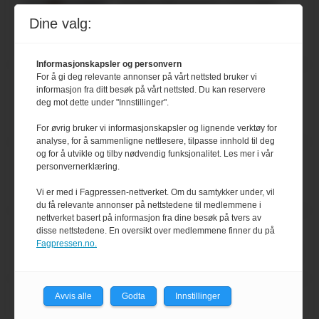
Kolonihagens norske
Dine valg:
yoghurt: Trues av
melkemangel
Informasjonskapsler og personvern
For å gi deg relevante annonser på vårt nettsted bruker vi
Marit Kolby vant
informasjon fra ditt besøk på vårt nettsted. Du kan reservere
Økologisk Norge sin
deg mot dette under "Innstillinger".
hederspris
For øvrig bruker vi informasjonskapsler og lignende verktøy for
analyse, for å sammenligne nettlesere, tilpasse innhold til deg
og for å utvikle og tilby nødvendig funksjonalitet. Les mer i vår
Blir enklere å velge
personvernerklæring.
økologisk i butikkhylla
Vi er med i Fagpressen-nettverket. Om du samtykker under, vil
du få relevante annonser på nettstedene til medlemmene i
nettverket basert på informasjon fra dine besøk på tvers av
Kolonihagen sliter
disse nettstedene. En oversikt over medlemmene finner du på
Fagpressen.no.
med å få tak i nok melk
Rapport: Økokundene
Avvis alle
Godta
Innstillinger