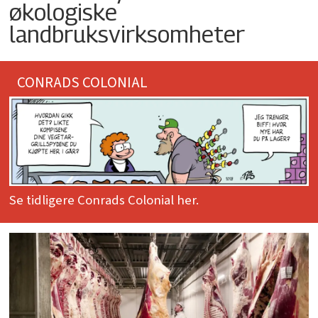
økologiske
landbruksvirksomheter
CONRADS COLONIAL
Se tidligere Conrads Colonial her.