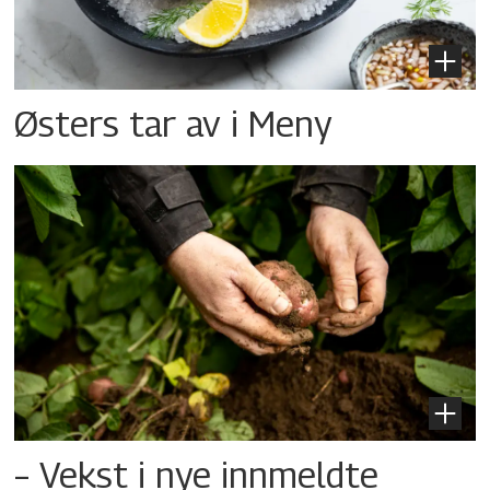
Østers tar av i Meny
– Vekst i nye innmeldte