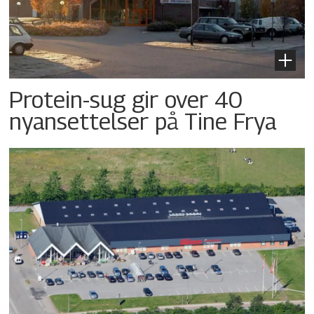
Protein-sug gir over 40
nyansettelser på Tine Frya