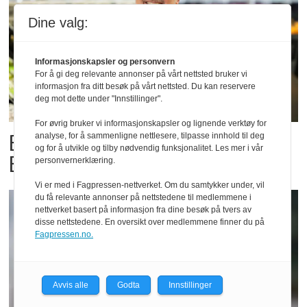
Dine valg:
Informasjonskapsler og personvern
For å gi deg relevante annonser på vårt nettsted bruker vi
informasjon fra ditt besøk på vårt nettsted. Du kan reservere
deg mot dette under "Innstillinger".
For øvrig bruker vi informasjonskapsler og lignende verktøy for
Billigbonanza da Norge slo
analyse, for å sammenligne nettlesere, tilpasse innhold til deg
og for å utvikle og tilby nødvendig funksjonalitet. Les mer i vår
Elfenbenkysten
personvernerklæring.
Vi er med i Fagpressen-nettverket. Om du samtykker under, vil
du få relevante annonser på nettstedene til medlemmene i
nettverket basert på informasjon fra dine besøk på tvers av
disse nettstedene. En oversikt over medlemmene finner du på
Fagpressen.no.
Avvis alle
Godta
Innstillinger