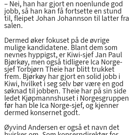
– Nei, han har gjort en noenlunde god
jobb, så han kan få fortsette en stund
til, fleipet Johan Johannson til latter fra
salen.
Dermed øker fokuset på de øvrige
mulige kandidatene. Blant dem som
nevnes hyppigst, er Kiwi-sjef Jan Paul
Bjørkøy, men også tidligere Ica Norge-
sjef Torbjørn Theie har blitt trukket
frem. Bjørkøy har gjort en solid jobb i
Kiwi, hvilket i seg selv bør være en god
søknad til jobben. Theie har på sin side
ledet Kjøpmannshuset i Norgesgruppen
før han ble Ica Norge-sjef, og kjenner
dermed konsernet godt.
Øyvind Andersen er også et navn det
hviskes om. Som konserndirektør for