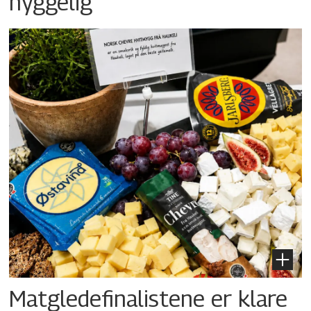
hyggelig
Matgledefinalistene er klare