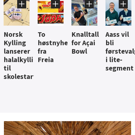
Knalltall
Aass vil
Brus og
Hard
ter
for Açai
bli
jus fra
iste fra
Bowl
førstevalg
Berentsen
Hansa
i lite-
segment