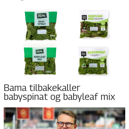
Bama tilbakekaller
babyspinat og babyleaf mix