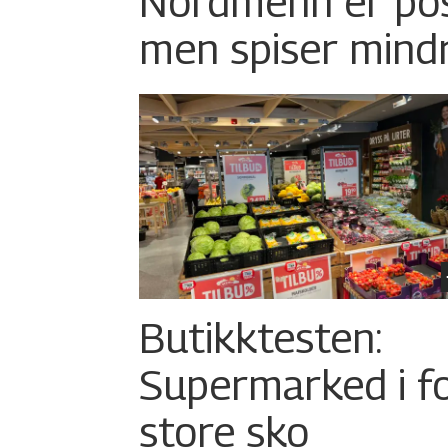
Nordmenn er posi
men spiser mind
Butikktesten:
Supermarked i f
store sko