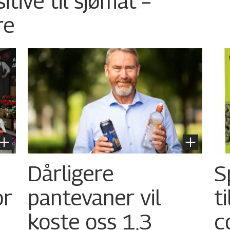
tive til sjømat –
re
Dårligere
S
or
pantevaner vil
t
koste oss 1,3
c