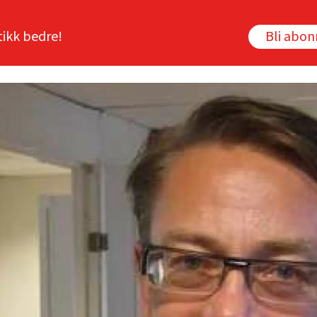
tikk bedre!
Bli abo