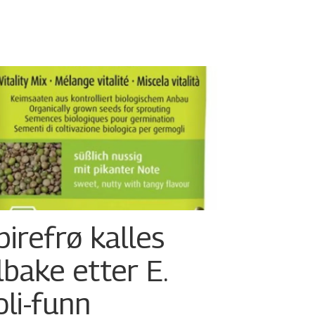
pirefrø kalles
ilbake etter E.
oli-funn