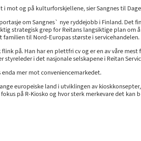
tt i mot og på kulturforskjellene, sier Sangnes til Da
portasje om Sangnes` nye ryddejobb i Finland. Det fi
iktig strategisk grep for Reitans langsiktige plan om å
 familien til Nord-Europas største i servicehandelen.
k flink på. Han har en plettfri cv og er en av våre mes
er styreleder i det nasjonale selskapene i Reitan Servi
sses enda mer mot conveniencemarkedet.
 mange europeiske land i utviklingen av kioskkonsepte
ull fokus på R-Kiosko og hvor sterk merkevare det kan b