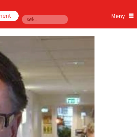
nnent
Søk