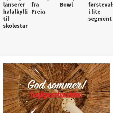
Bowl
førstevalg
Berentsen
Hansa
i lite-
segment