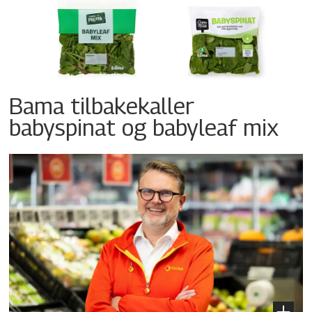
Bama tilbakekaller
babyspinat og babyleaf mix