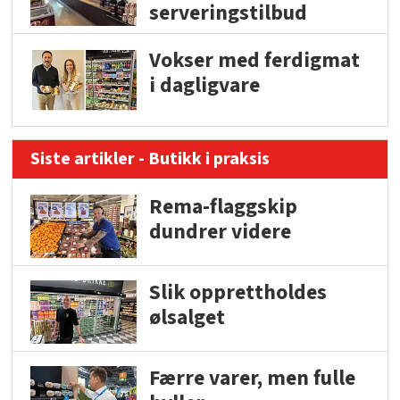
serveringstilbud
Vokser med ferdigmat
i dagligvare
Siste artikler - Butikk i praksis
Rema-flaggskip
dundrer videre
Slik opprettholdes
ølsalget
Færre varer, men fulle