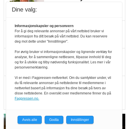
Økologisk Norge sin
Dine valg:
hederspris
Informasjonskapsler og personvern
Blir enklere å velge
For å gi deg relevante annonser på vårt nettsted bruker vi
økologisk i butikkhylla
informasjon fra ditt besøk på vårt nettsted. Du kan reservere
deg mot dette under "Innstillinger".
For øvrig bruker vi informasjonskapsler og lignende verktøy for
Kolonihagen sliter
analyse, for å sammenligne nettlesere, tilpasse innhold til deg
og for å utvikle og tilby nødvendig funksjonalitet. Les mer i vår
med å få tak i nok melk
personvernerklæring.
Vi er med i Fagpressen-nettverket. Om du samtykker under, vil
Rapport: Økokundene
du få relevante annonser på nettstedene til medlemmene i
nettverket basert på informasjon fra dine besøk på tvers av
er klare! Er markedet
disse nettstedene. En oversikt over medlemmene finner du på
det?
Fagpressen.no.
Avvis alle
Godta
Innstillinger