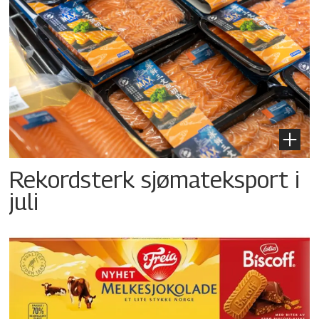
Rekordsterk sjømateksport i
juli