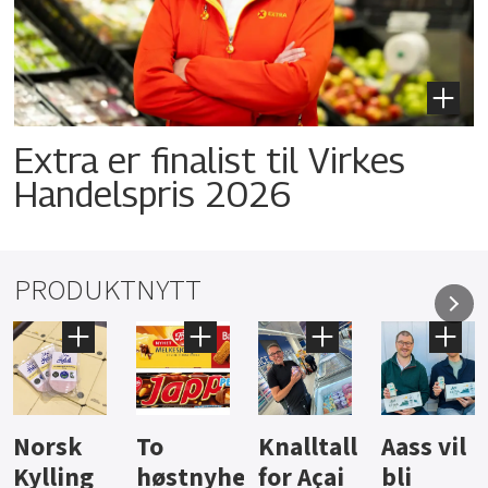
Extra er finalist til Virkes
Handelspris 2026
PRODUKTNYTT
Knalltall
Aass vil
Brus og
Hard
ter
for Açai
bli
jus fra
iste fra