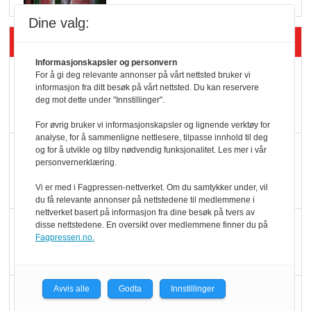
Dine valg:
Siste artikler - Økologisk
Informasjonskapsler og personvern
Kolonihagens norske
For å gi deg relevante annonser på vårt nettsted bruker vi
informasjon fra ditt besøk på vårt nettsted. Du kan reservere
yoghurt: Trues av
deg mot dette under "Innstillinger".
melkemangel
For øvrig bruker vi informasjonskapsler og lignende verktøy for
analyse, for å sammenligne nettlesere, tilpasse innhold til deg
Marit Kolby vant
og for å utvikle og tilby nødvendig funksjonalitet. Les mer i vår
personvernerklæring.
Økologisk Norge sin
hederspris
Vi er med i Fagpressen-nettverket. Om du samtykker under, vil
du få relevante annonser på nettstedene til medlemmene i
nettverket basert på informasjon fra dine besøk på tvers av
Blir enklere å velge
disse nettstedene. En oversikt over medlemmene finner du på
Fagpressen.no.
økologisk i butikkhylla
Avvis alle
Godta
Innstillinger
Kolonihagen sliter