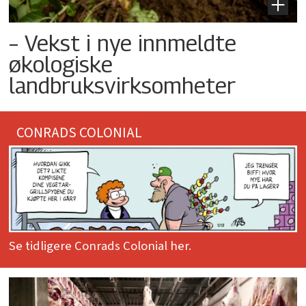
– Vekst i nye innmeldte
økologiske
landbruksvirksomheter
CONRADS COLONIAL
Se tidligere Conrads Colonial her.