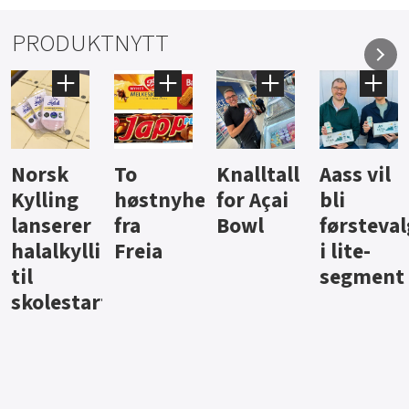
PRODUKTNYTT
Knalltall
Aass vil
Brus og
Hard
ter
for Açai
bli
jus fra
iste fra
Bowl
førstevalg
Berentsen
Hansa
i lite-
segment