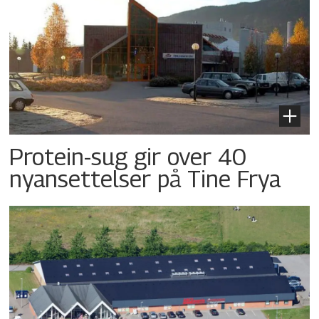
Protein-sug gir over 40
nyansettelser på Tine Frya