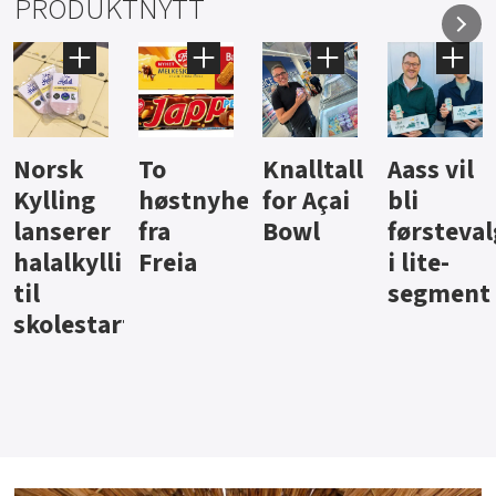
PRODUKTNYTT
Knalltall
Aass vil
Brus og
Hard
ter
for Açai
bli
jus fra
iste fra
Bowl
førstevalg
Berentsen
Hansa
i lite-
segment