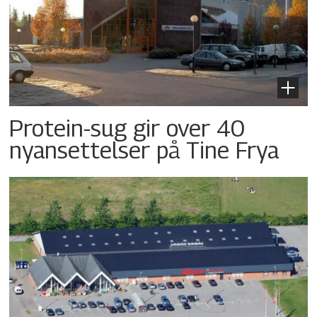
Protein-sug gir over 40
nyansettelser på Tine Frya