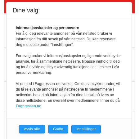
Siste artikler - Økologisk
Dine valg:
Kolonihagens norske
Informasjonskapsler og personvern
yoghurt: Trues av
For å gi deg relevante annonser på vårt nettsted bruker vi
melkemangel
informasjon fra ditt besøk på vårt nettsted. Du kan reservere
deg mot dette under "Innstillinger".
Marit Kolby vant
For øvrig bruker vi informasjonskapsler og lignende verktøy for
analyse, for å sammenligne nettlesere, tilpasse innhold til deg
Økologisk Norge sin
og for å utvikle og tilby nødvendig funksjonalitet. Les mer i vår
hederspris
personvernerklæring.
Vi er med i Fagpressen-nettverket. Om du samtykker under, vil
Blir enklere å velge
du få relevante annonser på nettstedene til medlemmene i
nettverket basert på informasjon fra dine besøk på tvers av
økologisk i butikkhylla
disse nettstedene. En oversikt over medlemmene finner du på
Fagpressen.no.
Kolonihagen sliter
med å få tak i nok melk
Avvis alle
Godta
Innstillinger