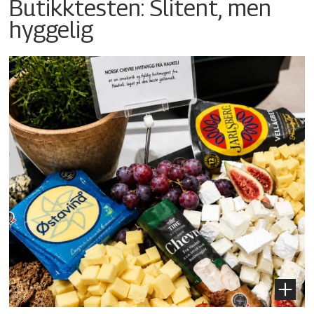
Butikktesten: Slitent, men
hyggelig