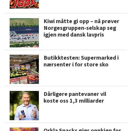
Kiwi måtte gi opp – nå prøver
Norgesgruppen-selskap seg
igjen med dansk lavpris
Butikktesten: Supermarked i
nærsenter i for store sko
Dårligere pantevaner vil
koste oss 1,3 milliarder
Orkla Snacks gjør oppkjøp for