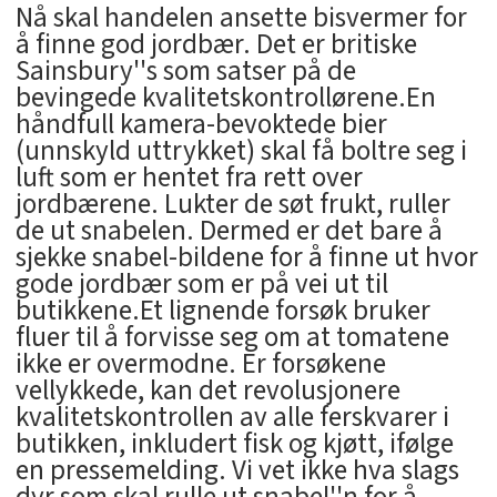
Nå skal handelen ansette bisvermer for
å finne god jordbær. Det er britiske
Sainsbury''s som satser på de
bevingede kvalitetskontrollørene.En
håndfull kamera-bevoktede bier
(unnskyld uttrykket) skal få boltre seg i
luft som er hentet fra rett over
jordbærene. Lukter de søt frukt, ruller
de ut snabelen. Dermed er det bare å
sjekke snabel-bildene for å finne ut hvor
gode jordbær som er på vei ut til
butikkene.Et lignende forsøk bruker
fluer til å forvisse seg om at tomatene
ikke er overmodne. Er forsøkene
vellykkede, kan det revolusjonere
kvalitetskontrollen av alle ferskvarer i
butikken, inkludert fisk og kjøtt, ifølge
en pressemelding. Vi vet ikke hva slags
dyr som skal rulle ut snabel''n for å