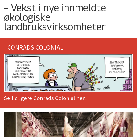
– Vekst i nye innmeldte
økologiske
landbruksvirksomheter
CONRADS COLONIAL
Se tidligere Conrads Colonial her.