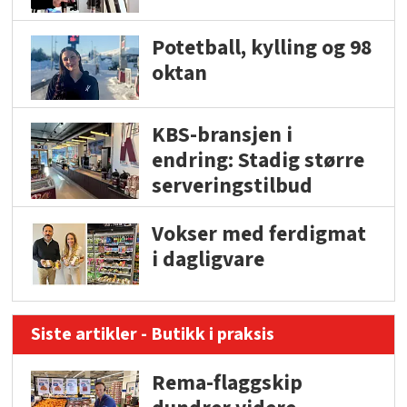
Potetball, kylling og 98
oktan
KBS-bransjen i
endring: Stadig større
serveringstilbud
Vokser med ferdigmat
i dagligvare
Siste artikler - Butikk i praksis
Rema-flaggskip