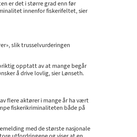
n er det i større grad enn før
nalitet innenfor fiskerifeltet, sier
er», slik trusselvurderingen
ppriktig opptatt av at mange begår
sker å drive lovlig, sier Lønseth.
av flere aktører i mange år ha vært
empe fiskerikriminaliteten både på
bakemelding med de største nasjonale
tore utfordringene og viser at en