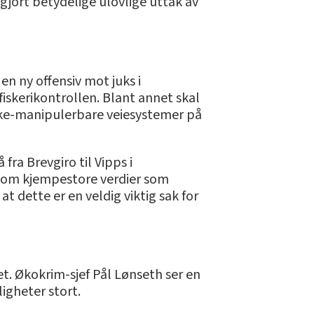
i gjort betydelige ulovlige uttak av
n ny offensiv mot juks i
 fiskerikontrollen. Blant annet skal
ikke-manipulerbare veiesystemer på
 fra Brevgiro til Vipps i
ler om kjempestore verdier som
 at dette er en veldig viktig sak for
et. Økokrim-sjef Pål Lønseth ser en
igheter stort.