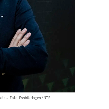
litet.
Fredrik Hagen / NTB