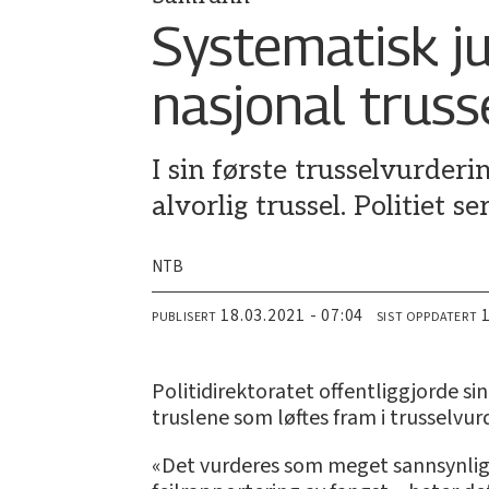
Systematisk ju
nasjonal truss
I sin første trusselvurderi
alvorlig trussel. Politiet s
NTB
18.03.2021 - 07:04
PUBLISERT
SIST OPPDATERT
Politidirektoratet offentliggjorde si
truslene som løftes fram i trusselvur
«Det vurderes som meget sannsynlig 