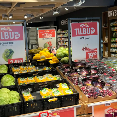
rim har det kommet flere tips, og noen som
iskerikriminalitet som en «kompleks»
både arbeidslivskriminalitet, økonomisk
.