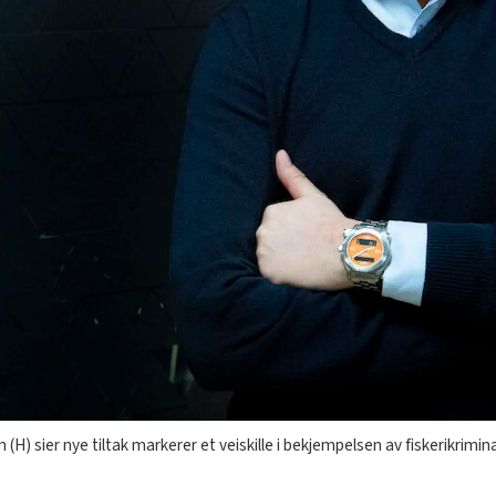
H) sier nye tiltak markerer et veiskille i bekjempelsen av fiskerikrimina