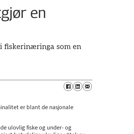
tgjør en
s i fiskerinæringa som en
minalitet er blant de nasjonale
e ulovlig fiske og under- og