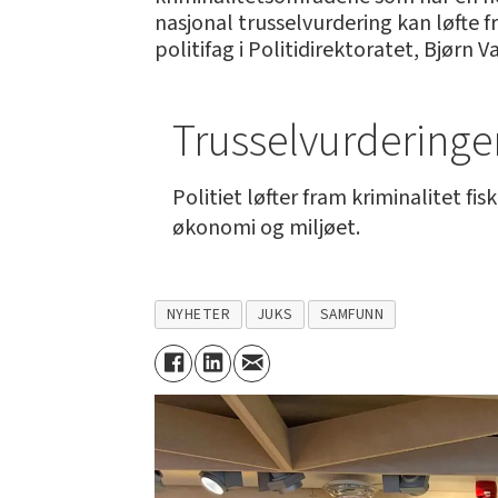
nasjonal trusselvurdering kan løfte 
politifag i Politidirektoratet, Bjørn V
Trusselvurderingen
Politiet løfter fram kriminalitet f
økonomi og miljøet.
* For første gang offentliggjør Pol
nasjonal kriminalitet som viser en n
NYHETER
JUKS
SAMFUNN
Om fiskerikriminalitet heter det 
ulovlig overfiske og underrappor
Politiet venter også at et betydel
Økokrim og Fiskeridepartementet 