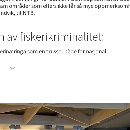
fram områder som ellers ikke får så mye oppmerksomhe
andvik, til NTB.
 av fiskerikriminalitet:
iskerinæringa som en trussel både for nasjonal
itidirektoratet en egen trusselvurdering for
egativ utvikling.
at politiet venter et fortsatt systematisk
tering av fangst.
ig ulovlig uttak vil fortsette.
lanserte i januar en tipstjeneste for