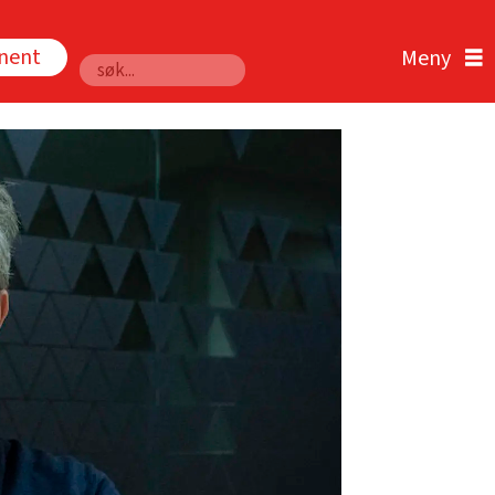
nnent
Søk