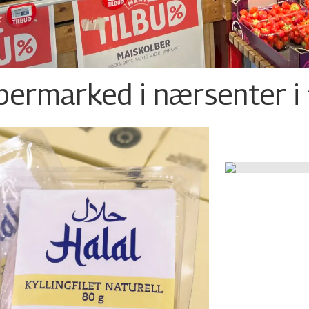
permarked i nærsenter i 