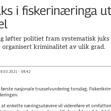
ks i fiskerinæringa u
el
ng løfter politiet fram systematisk juk
er organisert kriminalitet av ulik grad.
18.03.2021 - 08:42
n første nasjonale trusselvurdering torsdag. Fiskerikri
deringen.
at enkelte næringsutøvere vil videreføre et omfattend