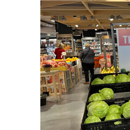
fiskerikriminalitet. Ifølge Økok
har ført til etterforskning.
I trusselvurderingen beskrives f
kriminalitetsform som omfatter 
kriminalitet og miljøkriminalitet