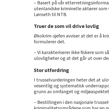
– Basert på vår etterretningsinformas
utenlandske kriminelle aktører som vi 
Lønseth til NTB.
Truer de som vil drive lovlig
Økokrim-sjefen avviser at det er å kr
formulerer det.
– Vi karakteriserer ikke fiskere som
ulovligheter og at det går ut over de
Stor utfordring
I trusselvurderingen heter det at ulo
vesentlig og systematisk underrappor
grunn av omfanget og miljøaspektet
– Bestillingen i den nasjonale trusse
kriminalitetsområdene som har en neg