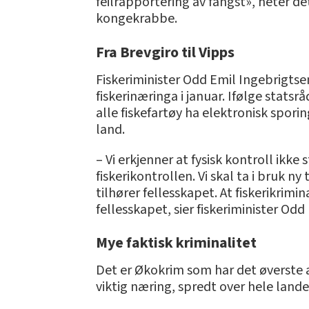
feilrapportering av fangst», heter det
kongekrabbe.
Fra Brevgiro til Vipps
Fiskeriminister Odd Emil Ingebrigtse
fiskerinæringa i januar. Ifølge statsr
alle fiskefartøy ha elektronisk spor
land.
– Vi erkjenner at fysisk kontroll ikke s
fiskerikontrollen. Vi skal ta i bruk 
tilhører fellesskapet. At fiskerikrimin
fellesskapet, sier fiskeriminister Odd
Mye faktisk kriminalitet
Det er Økokrim som har det øverste an
viktig næring, spredt over hele lan