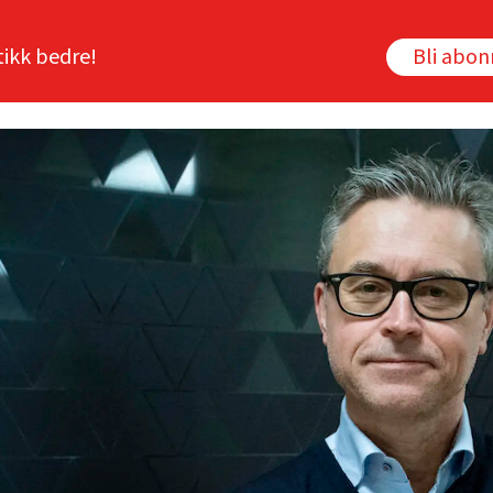
tikk bedre!
Bli abo