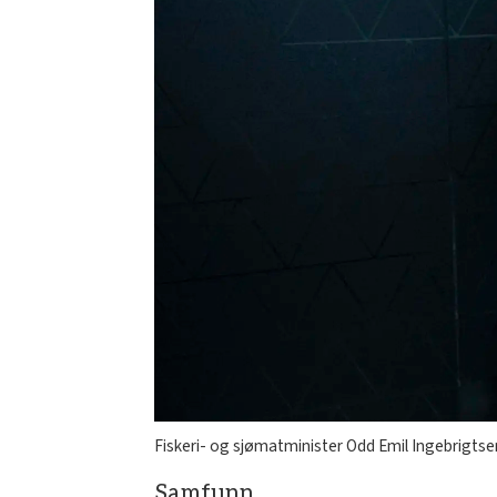
Fiskeri- og sjømatminister Odd Emil Ingebrigtsen (
Samfunn