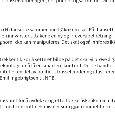
 i trusselvurderingen, der politiet også tror det vil bl
n (H) lanserte sammen med Økokrim-sjef Pål Lønseth e
åden innvarsler tiltakene en ny og irreversibel retning i
ing som ikke kan manipuleres. Det skal også innføres 
trekker til. For å sette et bilde på det skal vi prøve å gå
ny teknologi for å få en smartere kontroll. Dette hand
alitet er en del av politiets trusselvurdering illustrerer
 Emil Ingebrigtsen til NTB.
svaret for å avdekke og etterforske fiskerikriminalit
det, med kontrollmekanismer som gjør rommet for misl