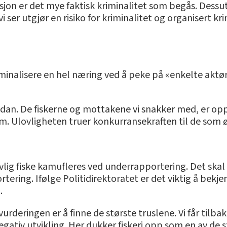
jon er det mye faktisk kriminalitet som begås. Dessute
ser utgjør en risiko for kriminalitet og organisert krimi
iminalisere en hel næring ved å peke på «enkelte aktør
 sådan. De fiskerne og mottakene vi snakker med, er o
m. Ulovligheten truer konkurransekraften til de som øn
vlig fiske kamufleres ved underrapportering. Det skal 
tering. Ifølge Politidirektoratet er det viktig å bekj
.
lvurderingen er å finne de største truslene. Vi får til
ativ utvikling. Her dukker fiskeri opp som en av de s