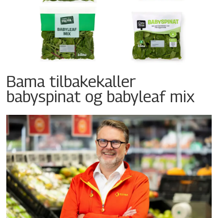
Bama tilbakekaller
babyspinat og babyleaf mix