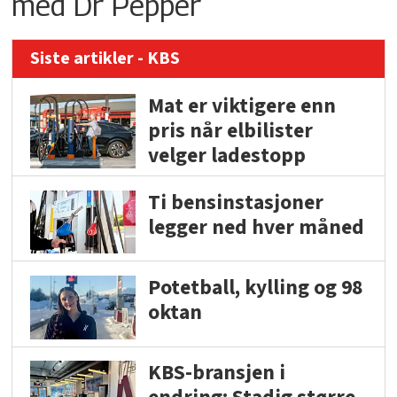
med Dr Pepper
Siste artikler - KBS
Mat er viktigere enn
pris når elbilister
velger ladestopp
Ti bensinstasjoner
legger ned hver måned
Potetball, kylling og 98
oktan
KBS-bransjen i