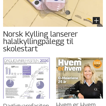
Norsk Kylling lanserer
halalkyllingpålegg til
skolestart
Hvem er Hvem
Dagligvarefasiten