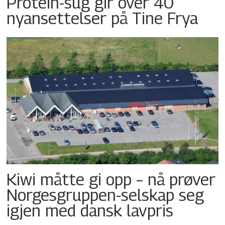
Protein-sug gir over 40
nyansettelser på Tine Frya
Kiwi måtte gi opp – nå prøver
Norgesgruppen-selskap seg
igjen med dansk lavpris