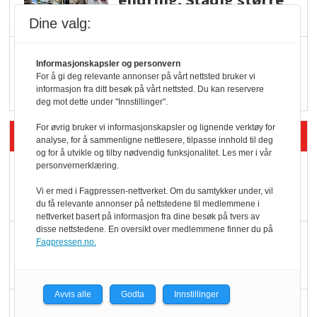
endring: Stadig større
serveringstilbud
Dine valg:
Vokser med ferdigmat
Informasjonskapsler og personvern
i dagligvare
For å gi deg relevante annonser på vårt nettsted bruker vi
informasjon fra ditt besøk på vårt nettsted. Du kan reservere
deg mot dette under "Innstillinger".
For øvrig bruker vi informasjonskapsler og lignende verktøy for
Siste artikler - Butikk i praksis
analyse, for å sammenligne nettlesere, tilpasse innhold til deg
og for å utvikle og tilby nødvendig funksjonalitet. Les mer i vår
personvernerklæring.
Rema-flaggskip
dundrer videre
Vi er med i Fagpressen-nettverket. Om du samtykker under, vil
du få relevante annonser på nettstedene til medlemmene i
nettverket basert på informasjon fra dine besøk på tvers av
disse nettstedene. En oversikt over medlemmene finner du på
Slik opprettholdes
Fagpressen.no.
ølsalget
Avvis alle
Godta
Innstillinger
Færre varer, men fulle