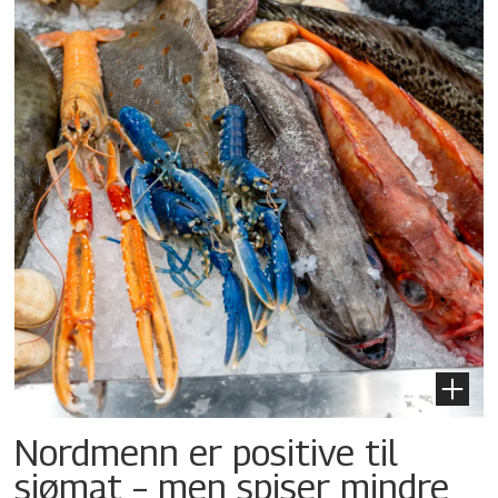
Nordmenn er positive til
sjømat – men spiser mindre