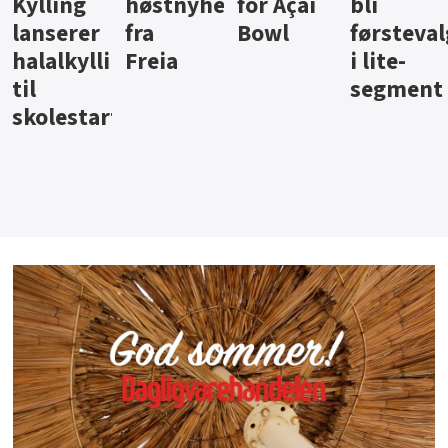
ter
for Açai
bli
jus fra
iste fra
Bowl
førstevalg
Berentsen
Hansa
i lite-
segment