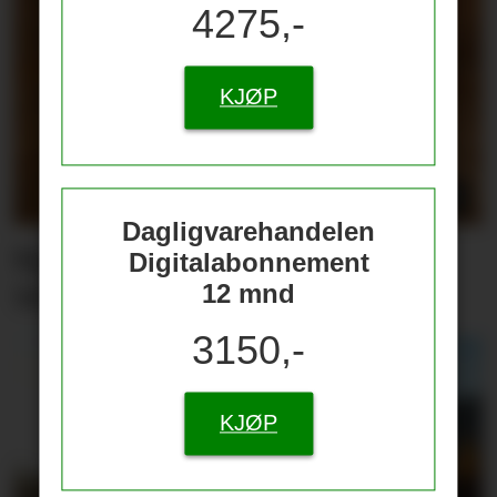
4275,-
KJØP
Dagligvarehandelen
Nyhetsbrevet tar
Digitalabonnement
sommerferie
12 mnd
3150,-
KJØP