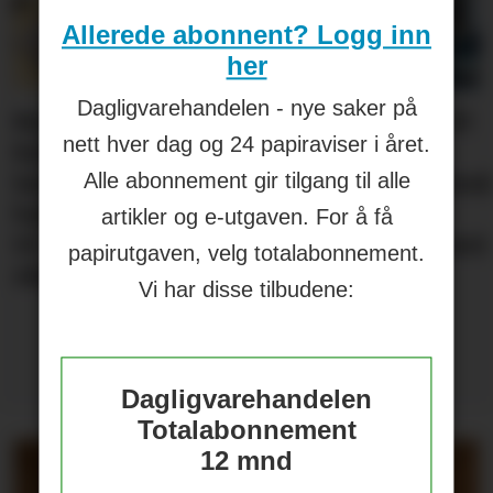
Allerede abonnent? Logg inn
her
Dagligvarehandelen - nye saker på
Knalltall
Aass vil
Brus og
Hard
nett hver dag og 24 papiraviser i året.
ter
for Açai
bli
jus fra
iste fra
Bowl
førstevalg
Berentsen
Hansa
Alle abonnement gir tilgang til alle
i lite-
artikler og e-utgaven. For å få
segment
papirutgaven, velg totalabonnement.
Vi har disse tilbudene:
Dagligvarehandelen
Totalabonnement
12 mnd