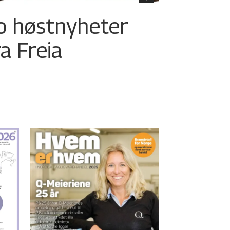
o høstnyheter
ra Freia