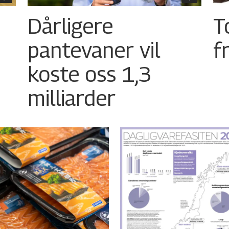
Dårligere
T
pantevaner vil
f
koste oss 1,3
milliarder