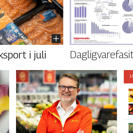
Dagligvarefasi
port i juli
M