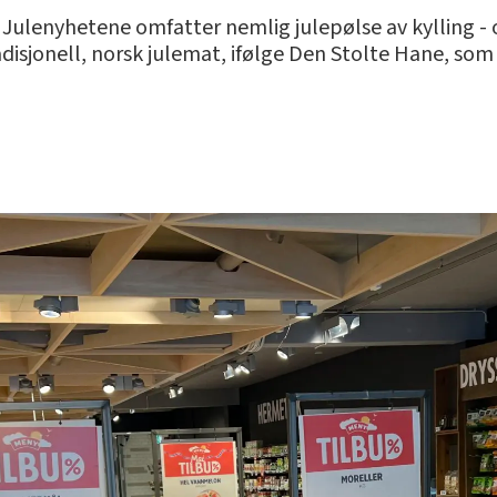
l. Julenyhetene omfatter nemlig julepølse av kylling -
adisjonell, norsk julemat, ifølge Den Stolte Hane, som ø