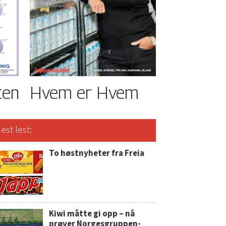
ten
Hvem er Hvem
est lest:
To høstnyheter fra Freia
Kiwi måtte gi opp – nå
prøver Norgesgruppen-