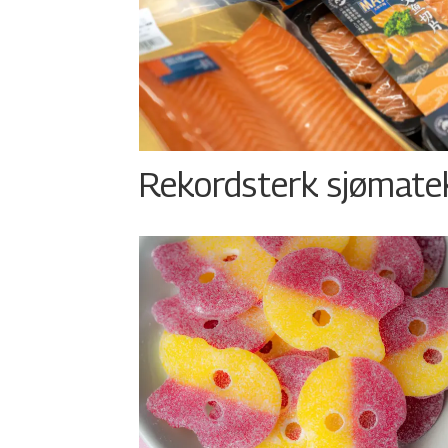
Rekordsterk sjømateks