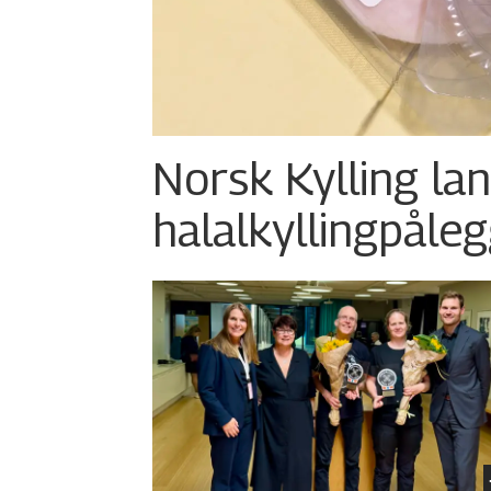
Norsk Kylling la
halalkylling­påleg