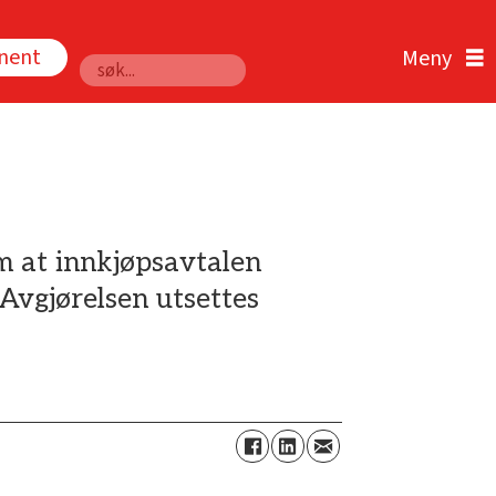
nnent
Søk
m at innkjøpsavtalen
Avgjørelsen utsettes