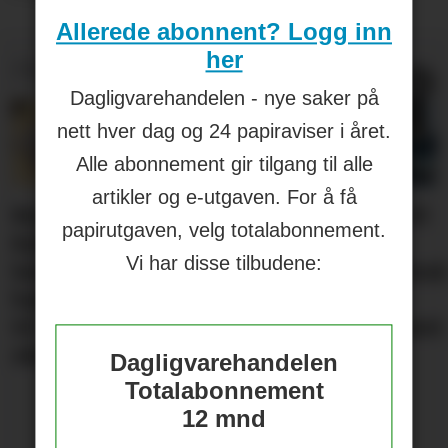
Allerede abonnent? Logg inn
her
PRODUKTNYTT
Dagligvarehandelen - nye saker på
nett hver dag og 24 papiraviser i året.
Alle abonnement gir tilgang til alle
artikler og e-utgaven. For å få
Knalltall
Aass vil
Brus og
Hard
papirutgaven, velg totalabonnement.
ter
for Açai
bli
jus fra
iste fra
Vi har disse tilbudene:
Bowl
førstevalg
Berentsen
Hansa
i lite-
segment
Dagligvarehandelen
Totalabonnement
12 mnd