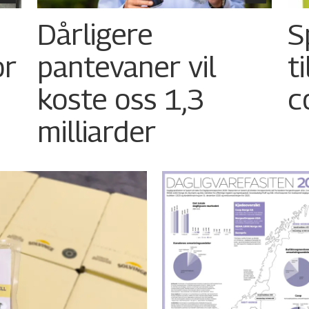
Dårligere
S
or
pantevaner vil
t
koste oss 1,3
c
milliarder