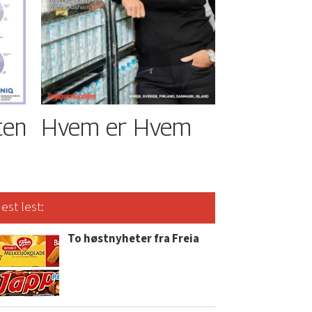
ten
Hvem er Hvem
est lest:
To høstnyheter fra Freia