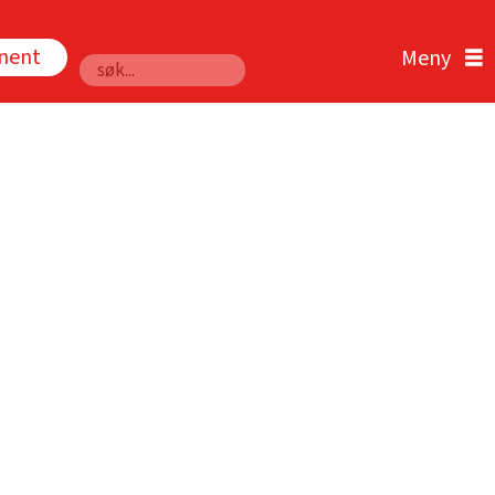
nnent
Søk