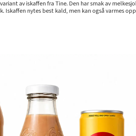
evariant av iskaffen fra Tine. Den har smak av melkes
elk. Iskaffen nytes best kald, men kan også varmes op