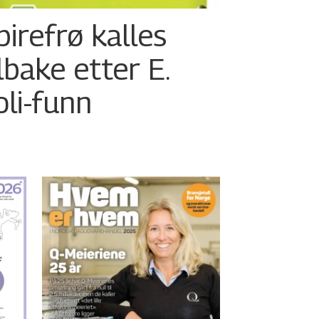
pirefrø kalles
ilbake etter E.
oli-funn