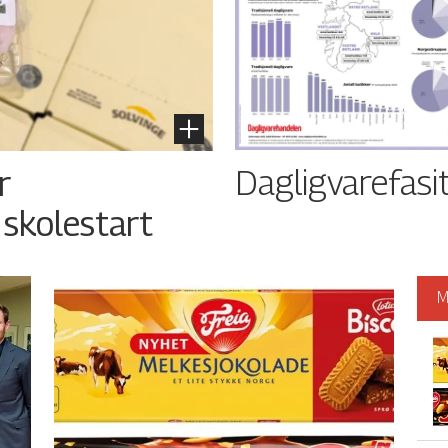
Dagligvarefasi
r
 skolestart
M