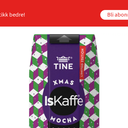
tikk bedre!
Bli abo