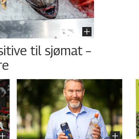
tive til sjømat –
re