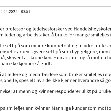
22.04.2022 - 08:51
ver professor og ledelsesforsker ved Handelshøyskolen 
om leder og arbeidstaker, å bruke for mange smilefje
 blir sett på som mindre kompetent og mindre profesj
otensielle arbeidsgivere sett på som hyggeligere, men
å, skriver Lai i kronikken. Hun advarer også mot en hel
n ikke kjenner så godt.
 at ledere og medarbeidere som bruker smilefjes i epo
elle, spesielt hvis de ikke kjenner hverandre så godt
r viser at menn og kvinner responderer ulikt på bruk
t på smilefjes enn kvinner. Mannlige kunder som mot