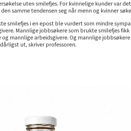
rsøkelse uten smilefjes. For kvinnelige kunder var det
ser den samme tendensen seg når menn og kvinner søke
te smilefjes i en epost ble vurdert som mindre sympa
givere. Mannlige jobbsøkere som brukte smilefjes fik
ge og mannlige arbeidsgivere. Og mannlige jobbsøkere
årligst ut, skriver professoren.