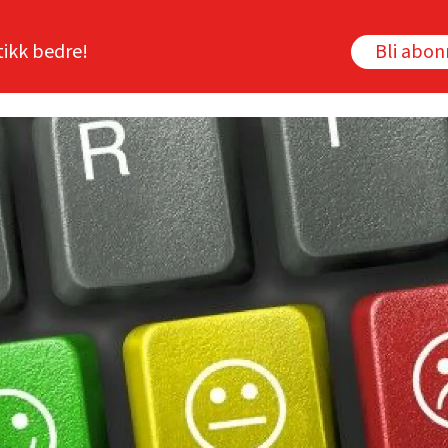
tikk bedre!
Bli abo