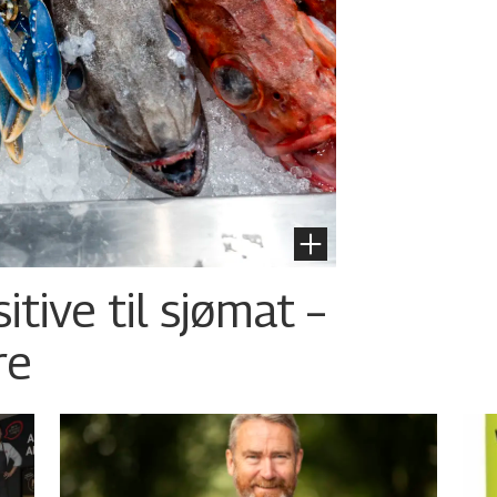
tive til sjømat –
re