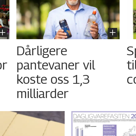
Dårligere
S
or
pantevaner vil
t
koste oss 1,3
c
milliarder