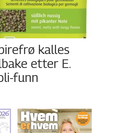
pirefrø kalles
ilbake etter E.
oli-funn