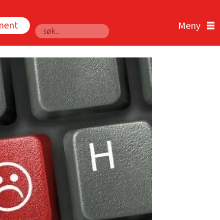
nnent
Søk