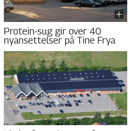
Protein-sug gir over 40
nyansettelser på Tine Frya