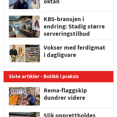
oktan
KBS-bransjen i
endring: Stadig større
serveringstilbud
Vokser med ferdigmat
i dagligvare
Siste artikler - Butikk i praksis
Rema-flaggskip
dundrer videre
Slik opprettholdes