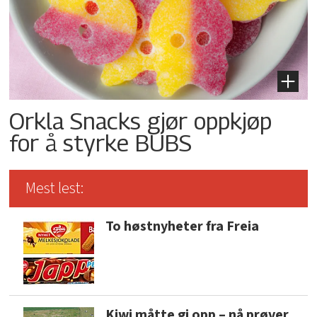
Orkla Snacks gjør oppkjøp
for å styrke BUBS
Mest lest:
To høstnyheter fra Freia
Kiwi måtte gi opp – nå prøver