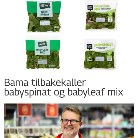
Bama tilbakekaller
babyspinat og babyleaf mix