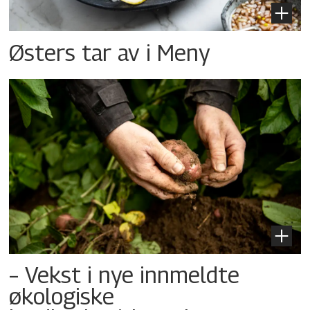
Østers tar av i Meny
– Vekst i nye innmeldte
økologiske