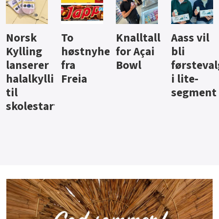
Knalltall
Aass vil
Brus og
Hard
ter
for Açai
bli
jus fra
iste fra
Bowl
førstevalg
Berentsen
Hansa
i lite-
segment