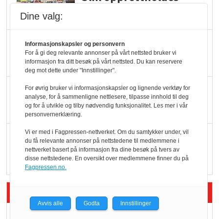
ølsalget
Dine valg:
Færre varer, men fulle
Informasjonskapsler og personvern
For å gi deg relevante annonser på vårt nettsted bruker vi
hyller
informasjon fra ditt besøk på vårt nettsted. Du kan reservere
deg mot dette under "Innstillinger".
KI lager mat i butikken
For øvrig bruker vi informasjonskapsler og lignende verktøy for
analyse, for å sammenligne nettlesere, tilpasse innhold til deg
og for å utvikle og tilby nødvendig funksjonalitet. Les mer i vår
personvernerklæring.
Vi er med i Fagpressen-nettverket. Om du samtykker under, vil
Q passerte 1 milliard i
du få relevante annonser på nettstedene til medlemmene i
Rema i 2025
nettverket basert på informasjon fra dine besøk på tvers av
disse nettstedene. En oversikt over medlemmene finner du på
Fagpressen.no.
Siste artikler - Økologisk
Avvis alle
Godta
Innstillinger
Kolonihagens norske