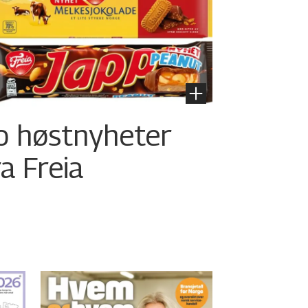
o høstnyheter
ra Freia