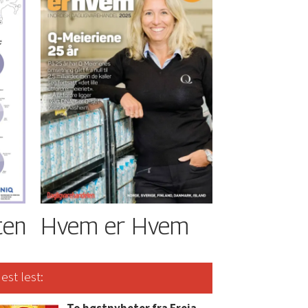
ten
Hvem er Hvem
est lest: