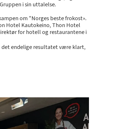
Gruppen i sin uttalelse.
d i kampen om "Norges beste frokost».
Thon Hotel Kautokeino, Thon Hotel
ektør for hotell og restaurantene i
l det endelige resultatet være klart,