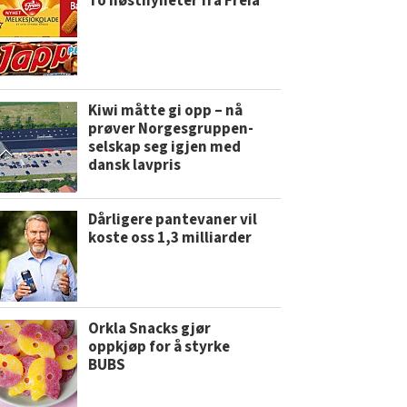
To høstnyheter fra Freia
Kiwi måtte gi opp – nå
prøver Norgesgruppen-
selskap seg igjen med
dansk lavpris
Dårligere pantevaner vil
koste oss 1,3 milliarder
Orkla Snacks gjør
oppkjøp for å styrke
BUBS