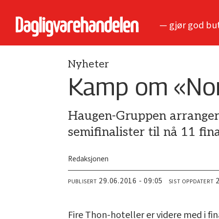
— gjør god bu
Nyheter
Kamp om «Nor
Haugen-Gruppen arrangerer
semifinalister til nå 11 fin
Redaksjonen
29.06.2016 - 09:05
PUBLISERT
SIST OPPDATERT
Fire Thon-hoteller er videre med i fin