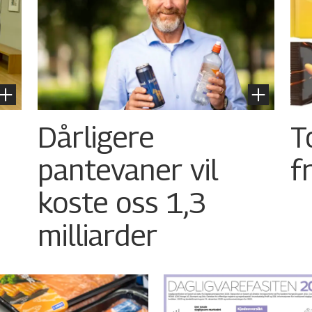
Dårligere
T
pantevaner vil
f
koste oss 1,3
milliarder