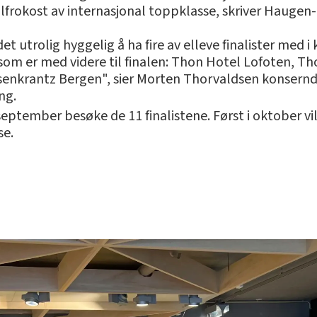
lfrokost av internasjonal toppklasse, skriver Haugen-
det utrolig hyggelig å ha fire av elleve finalister me
r som er med videre til finalen: Thon Hotel Lofoten, 
nkrantz Bergen", sier Morten Thorvaldsen konserndir
ng.
 september besøke de 11 finalistene. Først i oktober vi
se.