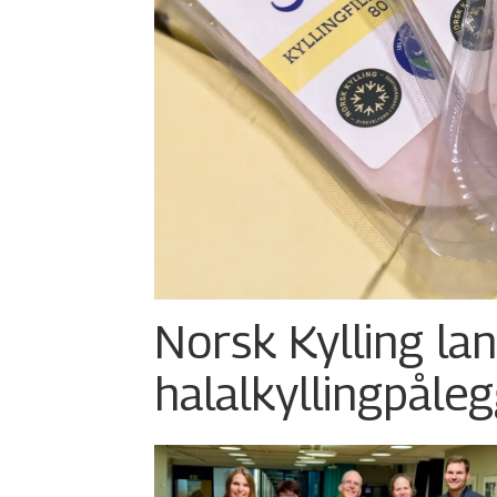
Norsk Kylling la
halalkylling­påleg