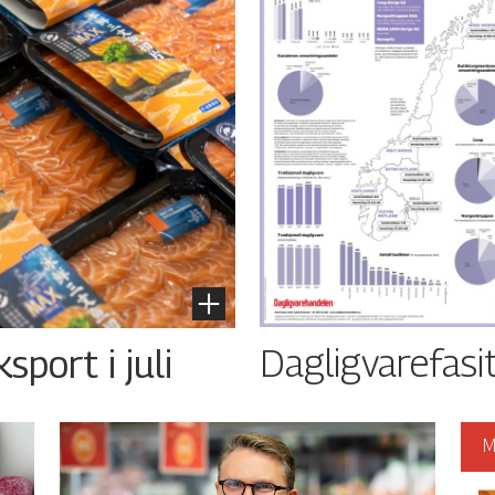
Dagligvarefasi
port i juli
M