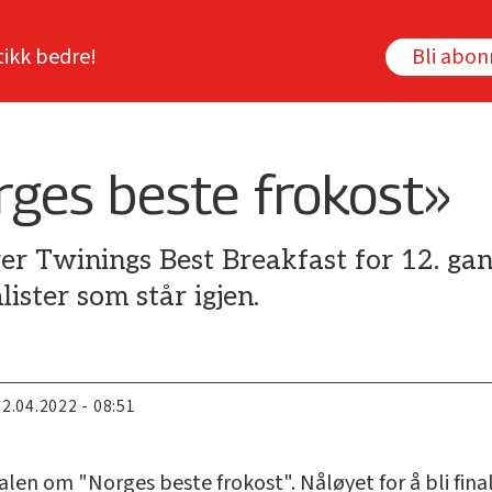
tikk bedre!
Bli abo
ges beste frokost»
 Twinings Best Breakfast for 12. gang
alister som står igjen.
22.04.2022 - 08:51
alen om "Norges beste frokost". Nåløyet for å bli final