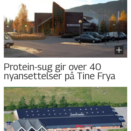
Protein-sug gir over 40
nyansettelser på Tine Frya