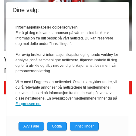
Dine valg:
Informasjonskapsler og personvern
For å gi deg relevante annonser på vårt nettsted bruker vi
informasjon fra ditt besøk på vårt nettsted. Du kan reservere
deg mot dette under "Innstillinger".
For øvrig bruker vi informasjonskapsler og lignende verktøy for
Vil vokse i brusmarkedet
analyse, for å sammenligne nettlesere, tilpasse innhold til deg
og for å utvikle og tilby nødvendig funksjonalitet. Les mer i vår
med Dr Pepper
personvernerklæring.
Vi er med i Fagpressen-nettverket. Om du samtykker under, vil
Siste artikler - KBS
du få relevante annonser på nettstedene til medlemmene i
nettverket basert på informasjon fra dine besøk på tvers av
disse nettstedene. En oversikt over medlemmene finner du på
Mat er viktigere enn
Fagpressen.no.
pris når elbilister
velger ladestopp
Avvis alle
Godta
Innstillinger