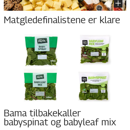
Matgledefinalistene er klare
Bama tilbakekaller
babyspinat og babyleaf mix