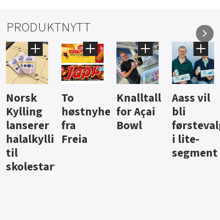
PRODUKTNYTT
Knalltall
Aass vil
Brus og
Hard
ter
for Açai
bli
jus fra
iste fra
Bowl
førstevalg
Berentsen
Hansa
i lite-
segment