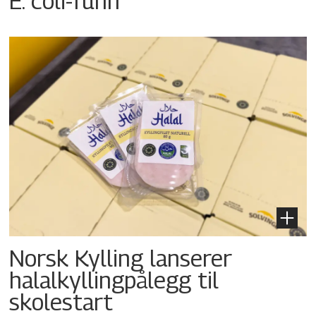
E. coli-funn
Norsk Kylling lanserer
halalkyllingpålegg til
skolestart