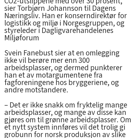
CO2-utslippene med over 30 prosent,
sier Torbjørn Johannson til Dagens
Næringsliv. Han er konserndirektør for
logistikk og miljø i Norgesgruppen, og
styreleder i Dagligvarehandelenes
Miljøforum
Svein Fanebust sier at en omlegging
ikke vil berøre mer enn 300
arbeidsplasser, og dermed punkterer
han et av motargumentene fra
fagforeningene hos bryggeriene, og
andre motstandere.
– Det er ikke snakk om fryktelig mange
arbeidsplasser, og mange av disse kan
gjøres om til grønne arbeidsplasser. Om
et nytt system innføres vil det trolig gi
grobunn for norsk produksjon av slike