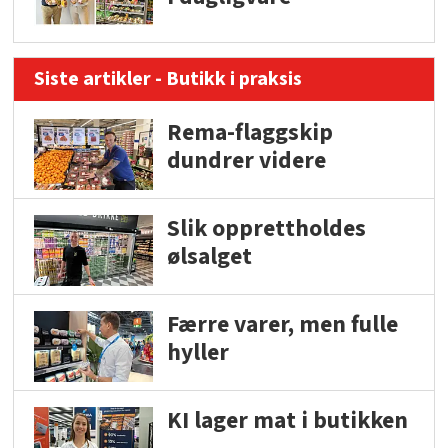
Siste artikler - Butikk i praksis
Rema-flaggskip
dundrer videre
Slik opprettholdes
ølsalget
Færre varer, men fulle
hyller
KI lager mat i butikken