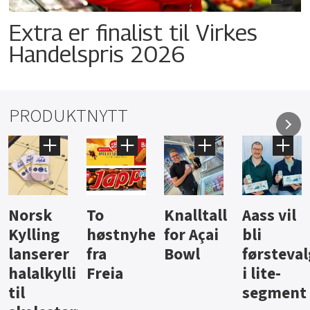
Extra er finalist til Virkes
Handelspris 2026
PRODUKTNYTT
Knalltall
Aass vil
Brus og
Hard
ter
for Açai
bli
jus fra
iste fra
Bowl
førstevalg
Berentsen
Hansa
i lite-
segment