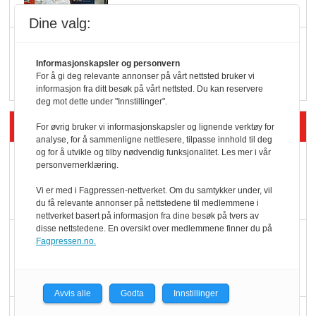
Dine valg:
Q passerte 1 milliard i
Rema i 2025
Informasjonskapsler og personvern
For å gi deg relevante annonser på vårt nettsted bruker vi
informasjon fra ditt besøk på vårt nettsted. Du kan reservere
deg mot dette under "Innstillinger".
Siste artikler - Økologisk
For øvrig bruker vi informasjonskapsler og lignende verktøy for
analyse, for å sammenligne nettlesere, tilpasse innhold til deg
og for å utvikle og tilby nødvendig funksjonalitet. Les mer i vår
Kolonihagens norske
personvernerklæring.
yoghurt: Trues av
Vi er med i Fagpressen-nettverket. Om du samtykker under, vil
melkemangel
du få relevante annonser på nettstedene til medlemmene i
nettverket basert på informasjon fra dine besøk på tvers av
disse nettstedene. En oversikt over medlemmene finner du på
Marit Kolby vant
Fagpressen.no.
Økologisk Norge sin
hederspris
Avvis alle
Godta
Innstillinger