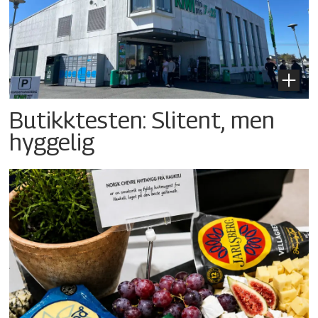
Butikktesten: Slitent, men
hyggelig