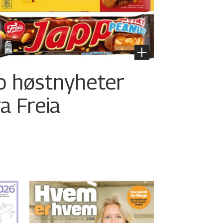
o høstnyheter
ra Freia