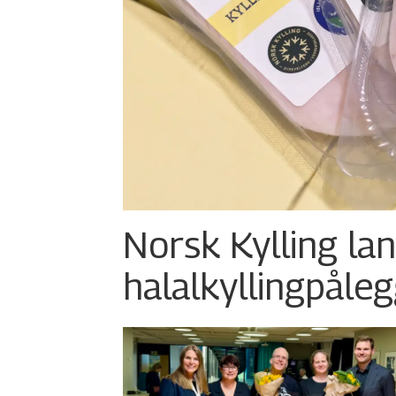
Norsk Kylling la
halalkylling­påleg