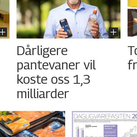
Dårligere
T
pantevaner vil
f
koste oss 1,3
milliarder