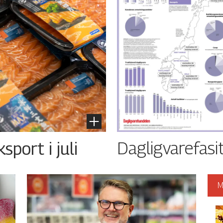
Dagligvarefasi
port i juli
M