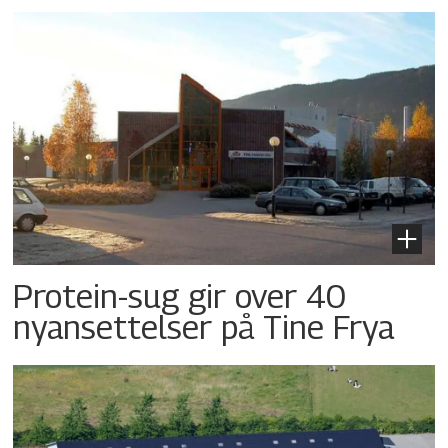
Protein-sug gir over 40
nyansettelser på Tine Frya