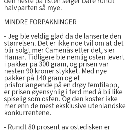
den neste på listen selger bare rundt
halvparten så mye.
MINDRE FORPAKNINGER
- Jeg ble veldig glad da de lanserte den
størrelsen. Det er ikke noe tvil om at det
blir solgt mer Camenås etter det, sier
Hamar. Tidligere ble nemlig osten levert
i pakker på 300 gram, og prisen var
nesten 90 kroner stykket. Med nye
pakker på 140 gram og et
prisforlangende på en drøy femtilapp,
er prisen øyensynlig i ferd med å bli like
spiselig som osten. Og den koster ikke
mer enn de mest eksklusive utenlandske
konkurrentene.
- Rundt 80 prosent av ostedisken er