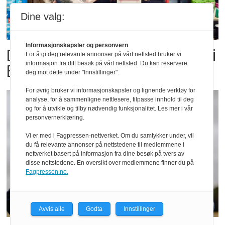
Dine valg:
Informasjonskapsler og personvern
Dette er landets beste Post i
For å gi deg relevante annonser på vårt nettsted bruker vi
informasjon fra ditt besøk på vårt nettsted. Du kan reservere
Butikk
deg mot dette under "Innstillinger".
For øvrig bruker vi informasjonskapsler og lignende verktøy for
analyse, for å sammenligne nettlesere, tilpasse innhold til deg
og for å utvikle og tilby nødvendig funksjonalitet. Les mer i vår
personvernerklæring.
Vi er med i Fagpressen-nettverket. Om du samtykker under, vil
du få relevante annonser på nettstedene til medlemmene i
nettverket basert på informasjon fra dine besøk på tvers av
disse nettstedene. En oversikt over medlemmene finner du på
Fagpressen.no.
Avvis alle
Godta
Innstillinger