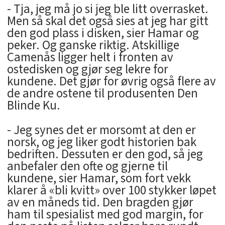
- Tja, jeg må jo si jeg ble litt overrasket.
Men så skal det også sies at jeg har gitt
den god plass i disken, sier Hamar og
peker. Og ganske riktig. Atskillige
Camenås ligger helt i fronten av
ostedisken og gjør seg lekre for
kundene. Det gjør for øvrig også flere av
de andre ostene til produsenten Den
Blinde Ku.
- Jeg synes det er morsomt at den er
norsk, og jeg liker godt historien bak
bedriften. Dessuten er den god, så jeg
anbefaler den ofte og gjerne til
kundene, sier Hamar, som fort vekk
klarer å «bli kvitt» over 100 stykker løpet
av en måneds tid. Den bragden gjør
ham til spesialist med god margin, for