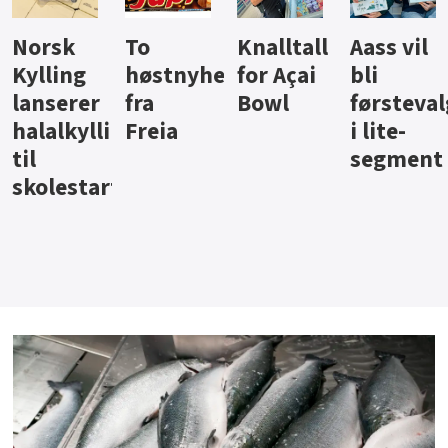
Knalltall
Aass vil
Brus og
Hard
ter
for Açai
bli
jus fra
iste fra
Bowl
førstevalg
Berentsen
Hansa
i lite-
segment