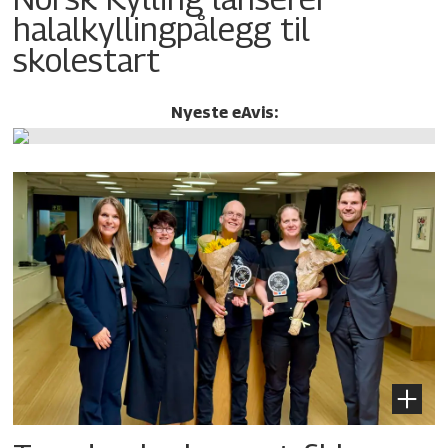
halalkylling­pålegg til
skolestart
Nyeste eAvis: