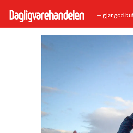
— gjør god bu