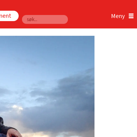
nnent
Søk