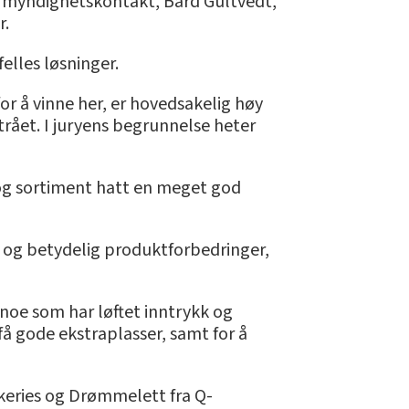
og myndighetskontakt, Bård Gultvedt,
r.
elles løsninger.
or å vinne her, er hovedsakelig høy
rået. I juryens begrunnelse heter
 og sortiment hatt en meget god
 og betydelig produktforbedringer,
noe som har løftet inntrykk og
 få gode ekstraplasser, samt for å
keries og Drømmelett fra Q-