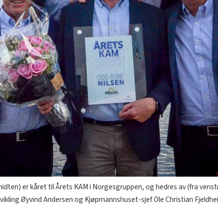
midten) er kåret til Årets KAM i Norgesgruppen, og hedres av (fra venst
tvikling Øyvind Andersen og Kjøpmannshuset-sjef Ole Christian Fjeldhe