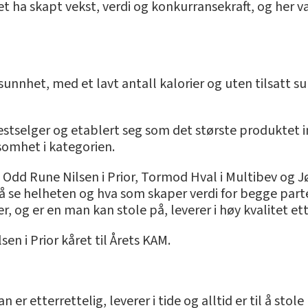
et ha skapt vekst, verdi og konkurransekraft, og her 
unnhet, med et lavt antall kalorier og uten tilsatt sukk
estselger og etablert seg som det største produktet i
somhet i kategorien.
 Odd Rune Nilsen i Prior, Tormod Hval i Multibev og Jø
se helheten og hva som skaper verdi for begge parter
r, og er en man kan stole på, leverer i høy kvalitet ett
n i Prior kåret til Årets KAM.
n er etterrettelig, leverer i tide og alltid er til å stole