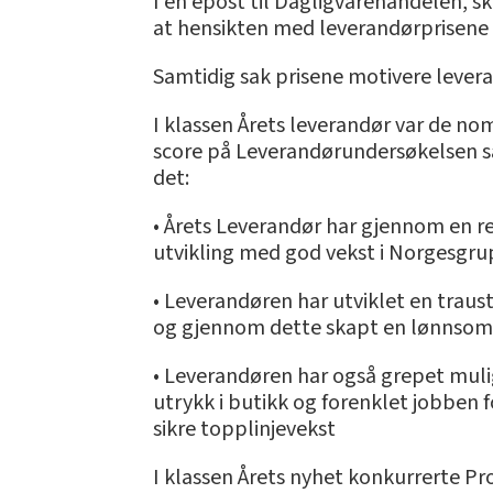
I en epost til Dagligvarehandelen, 
at hensikten med leverandørprisene 
Samtidig sak prisene motivere leveran
I klassen Årets leverandør var de no
score på Leverandørundersøkelsen sam
det:
• Årets Leverandør har gjennom en r
utvikling med god vekst i Norgesgru
• Leverandøren har utviklet en trau
og gjennom dette skapt en lønnsom 
• Leverandøren har også grepet mulig
utrykk i butikk og forenklet jobben f
sikre topplinjevekst
I klassen Årets nyhet konkurrerte 