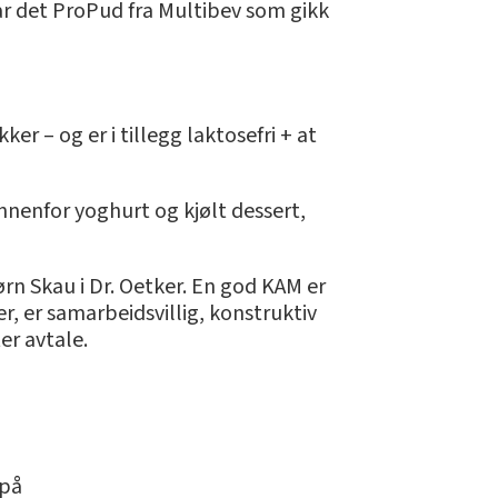
var det ProPud fra Multibev som gikk
er – og er i tillegg laktosefri + at
nnenfor yoghurt og kjølt dessert,
rn Skau i Dr. Oetker. En god KAM er
, er samarbeidsvillig, konstruktiv
er avtale.
 på