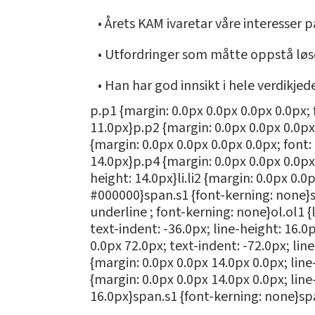
• Årets KAM ivaretar våre interesser p
• Utfordringer som måtte oppstå løse
• Han har god innsikt i hele verdikjed
p.p1 {margin: 0.0px 0.0px 0.0px 0.0px;
11.0px}p.p2 {margin: 0.0px 0.0px 0.0px
{margin: 0.0px 0.0px 0.0px 0.0px; font
14.0px}p.p4 {margin: 0.0px 0.0px 0.0px
height: 14.0px}li.li2 {margin: 0.0px 0.
#000000}span.s1 {font-kerning: none}s
underline ; font-kerning: none}ol.ol1 {l
text-indent: -36.0px; line-height: 16.0
0.0px 72.0px; text-indent: -72.0px; lin
{margin: 0.0px 0.0px 14.0px 0.0px; line
{margin: 0.0px 0.0px 14.0px 0.0px; line
16.0px}span.s1 {font-kerning: none}s