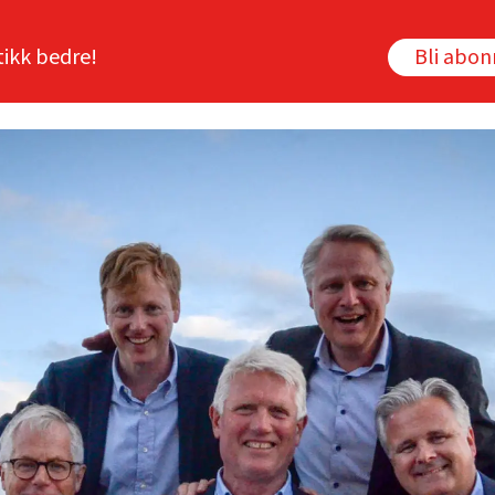
tikk bedre!
Bli abo