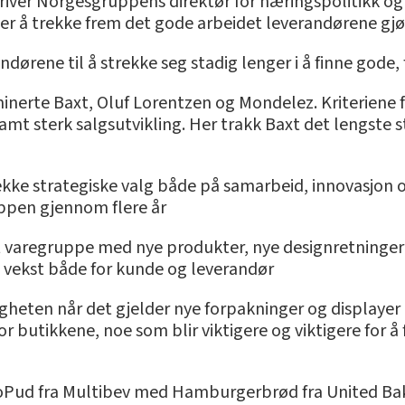
skriver Norgesgruppens direktør for næringspolitikk 
er å trekke frem det gode arbeidet leverandørene gjø
dørene til å strekke seg stadig lenger i å finne gode, f
minerte Baxt, Oluf Lorentzen og Mondelez. Kriteriene f
t sterk salgsutvikling. Her trakk Baxt det lengste st
ekke strategiske valg både på samarbeid, innovasjon
ppen gjennom flere år
st varegruppe med nye produkter, nye designretninger
vekst både for kunde og leverandør
heten når det gjelder nye forpakninger og displayer 
or butikkene, noe som blir viktigere og viktigere for å
ProPud fra Multibev med Hamburgerbrød fra United Ba