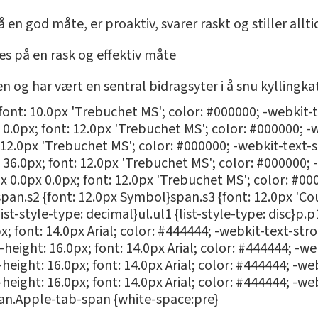
å en god måte, er proaktiv, svarer raskt og stiller allt
s på en rask og effektiv måte
en og har vært en sentral bidragsyter i å snu kyllingka
 font: 10.0px 'Trebuchet MS'; color: #000000; -webkit-
 0.0px; font: 12.0px 'Trebuchet MS'; color: #000000; 
: 12.0px 'Trebuchet MS'; color: #000000; -webkit-text-
 36.0px; font: 12.0px 'Trebuchet MS'; color: #000000;
0px 0.0px 0.0px; font: 12.0px 'Trebuchet MS'; color: #0
pan.s2 {font: 12.0px Symbol}span.s3 {font: 12.0px 'Co
ist-style-type: decimal}ul.ul1 {list-style-type: disc}p.
px; font: 14.0px Arial; color: #444444; -webkit-text-st
e-height: 16.0px; font: 14.0px Arial; color: #444444; -
-height: 16.0px; font: 14.0px Arial; color: #444444; -w
-height: 16.0px; font: 14.0px Arial; color: #444444; -w
pan.Apple-tab-span {white-space:pre}