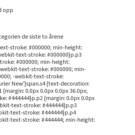
id opp
tegorien de siste to årene
text-stroke: #000000; min-height:
-webkit-text-stroke: #000000}p.p3
stroke: #000000; min-height:
 -webkit-text-stroke: #000000; min-
00000; -webkit-text-stroke:
urier New'}span.s4 {text-decoration:
p1 {margin: 0.0px 0.0px 0.0px 36.0px;
roke: #444444}p.p2 {margin: 0.0px 0.0px
webkit-text-stroke: #444444}p.p3
ebkit-text-stroke: #444444}p.p4
ebkit-text-stroke: #444444; min-height: