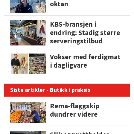
oktan
KBS-bransjen i
endring: Stadig større
serveringstilbud
Vokser med ferdigmat
i dagligvare
Siste artikler - Butikk i praksis
Rema-flaggskip
dundrer videre