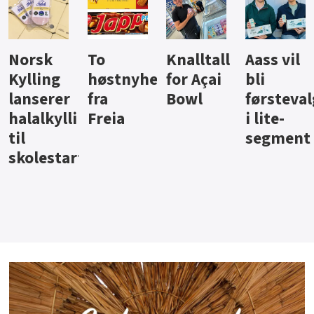
Knalltall
Aass vil
Brus og
Hard
ter
for Açai
bli
jus fra
iste fra
Bowl
førstevalg
Berentsen
Hansa
i lite-
segment