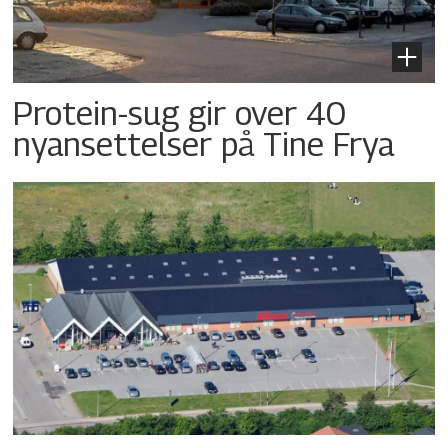
Protein-sug gir over 40
nyansettelser på Tine Frya