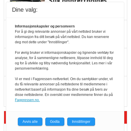
Slik opprettholdes
ølsalget
Dine valg:
Færre varer, men fulle
Informasjonskapsler og personvern
For å gi deg relevante annonser på vårt nettsted bruker vi
hyller
informasjon fra ditt besøk på vårt nettsted. Du kan reservere
deg mot dette under "Innstillinger".
For øvrig bruker vi informasjonskapsler og lignende verktøy for
KI lager mat i butikken
analyse, for å sammenligne nettlesere, tilpasse innhold til deg
og for å utvikle og tilby nødvendig funksjonalitet. Les mer i vår
personvernerklæring.
Vi er med i Fagpressen-nettverket. Om du samtykker under, vil
Q passerte 1 milliard i
du få relevante annonser på nettstedene til medlemmene i
nettverket basert på informasjon fra dine besøk på tvers av
Rema i 2025
disse nettstedene. En oversikt over medlemmene finner du på
Fagpressen.no.
Siste artikler - Økologisk
Avvis alle
Godta
Innstillinger