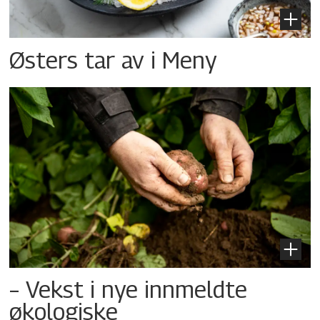
Østers tar av i Meny
– Vekst i nye innmeldte
økologiske