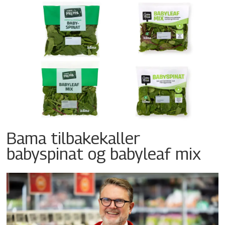
Bama tilbakekaller
babyspinat og babyleaf mix