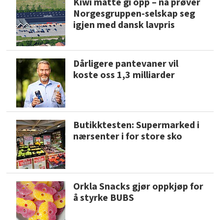
Kiwi måtte gi opp – nå prøver
Norgesgruppen-selskap seg
igjen med dansk lavpris
Dårligere pantevaner vil
koste oss 1,3 milliarder
Butikktesten: Supermarked i
nærsenter i for store sko
Orkla Snacks gjør oppkjøp for
å styrke BUBS