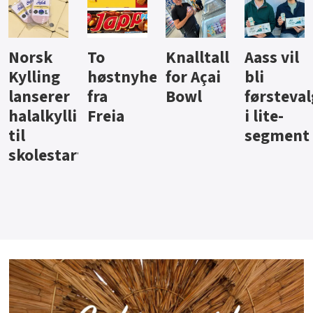
Knalltall
Aass vil
Brus og
Hard
ter
for Açai
bli
jus fra
iste fra
Bowl
førstevalg
Berentsen
Hansa
i lite-
segment