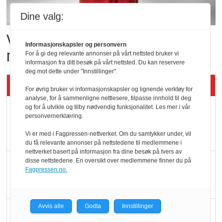
Dine valg:
Vil vokse i brusmarkedet
Informasjonskapsler og personvern
med Dr Pepper
For å gi deg relevante annonser på vårt nettsted bruker vi
informasjon fra ditt besøk på vårt nettsted. Du kan reservere
deg mot dette under "Innstillinger".
Siste artikler - KBS
For øvrig bruker vi informasjonskapsler og lignende verktøy for
analyse, for å sammenligne nettlesere, tilpasse innhold til deg
og for å utvikle og tilby nødvendig funksjonalitet. Les mer i vår
Mat er viktigere enn
personvernerklæring.
pris når elbilister
Vi er med i Fagpressen-nettverket. Om du samtykker under, vil
velger ladestopp
du få relevante annonser på nettstedene til medlemmene i
nettverket basert på informasjon fra dine besøk på tvers av
disse nettstedene. En oversikt over medlemmene finner du på
Ti bensinstasjoner
Fagpressen.no.
legger ned hver måned
Avvis alle
Godta
Innstillinger
Potetball, kylling og 98