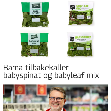
Bama tilbakekaller
babyspinat og babyleaf mix