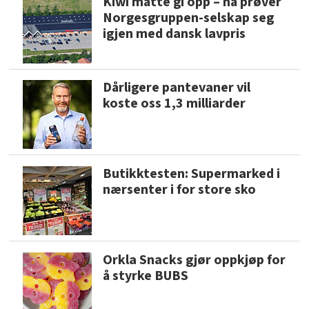
Kiwi måtte gi opp – nå prøver
Norgesgruppen-selskap seg
igjen med dansk lavpris
Dårligere pantevaner vil
koste oss 1,3 milliarder
Butikktesten: Supermarked i
nærsenter i for store sko
Orkla Snacks gjør oppkjøp for
å styrke BUBS