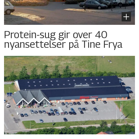
Protein-sug gir over 40
nyansettelser på Tine Frya