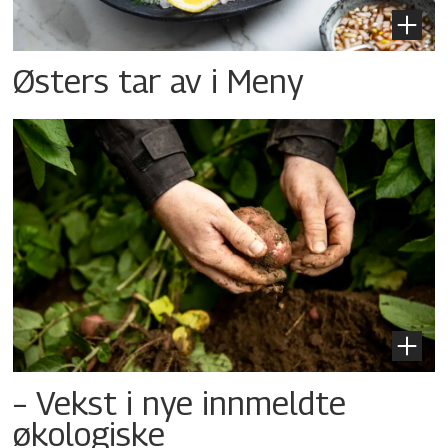
Østers tar av i Meny
– Vekst i nye innmeldte
økologiske