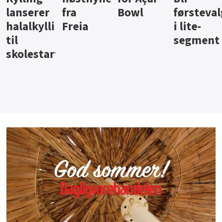
Bowl
førstevalg
Berentsen
Hansa
i lite-
segment