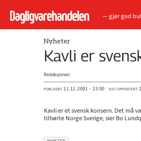
— gjør god bu
Nyheter
Kavli er svens
Redaksjonen
11.11.2001 - 23:00
PUBLISERT
SIST OPPDATERT
Kavli er et svensk konsern. Det må væ
tilhørte Norge Sverige, sier Bo Lundq
NYHETER