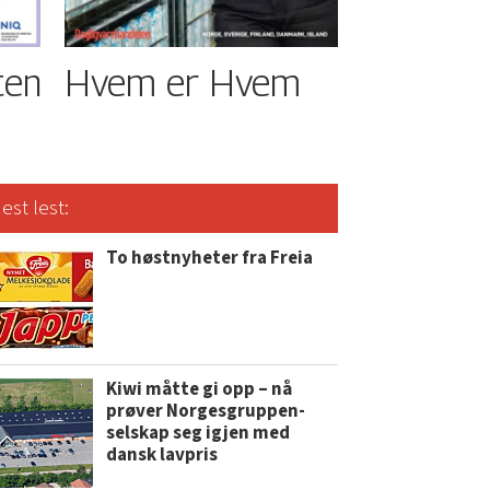
ten
Hvem er Hvem
est lest:
To høstnyheter fra Freia
Kiwi måtte gi opp – nå
prøver Norgesgruppen-
selskap seg igjen med
dansk lavpris