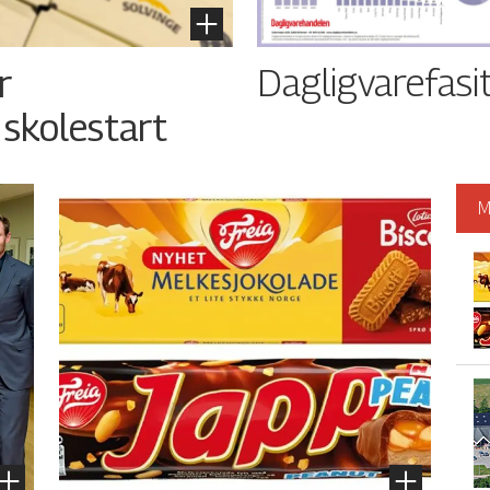
Dagligvarefasi
r
 skolestart
M