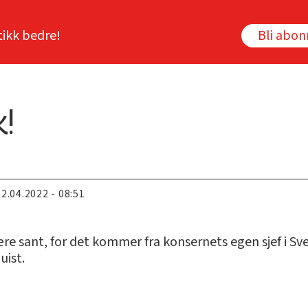
tikk bedre!
Bli abo
k!
22.04.2022 - 08:51
re sant, for det kommer fra konsernets egen sjef i Sve
uist.