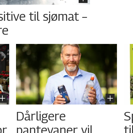
tive til sjømat –
re
Dårligere
S
or
pantevaner vil
t