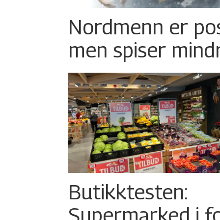
Nordmenn er posi
men spiser mind
Butikktesten:
Supermarked i f