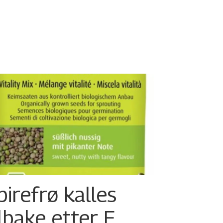
pirefrø kalles
ilbake etter E.