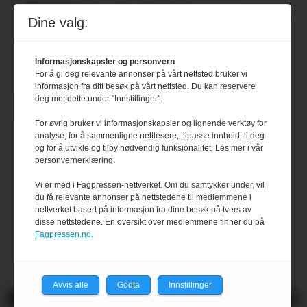
Marit Kolby vant
Dine valg:
Økologisk Norge sin
hederspris
Informasjonskapsler og personvern
For å gi deg relevante annonser på vårt nettsted bruker vi
Blir enklere å velge
informasjon fra ditt besøk på vårt nettsted. Du kan reservere
deg mot dette under "Innstillinger".
økologisk i butikkhylla
For øvrig bruker vi informasjonskapsler og lignende verktøy for
analyse, for å sammenligne nettlesere, tilpasse innhold til deg
Kolonihagen sliter
og for å utvikle og tilby nødvendig funksjonalitet. Les mer i vår
personvernerklæring.
med å få tak i nok melk
Vi er med i Fagpressen-nettverket. Om du samtykker under, vil
du få relevante annonser på nettstedene til medlemmene i
nettverket basert på informasjon fra dine besøk på tvers av
Rapport: Økokundene
disse nettstedene. En oversikt over medlemmene finner du på
er klare! Er markedet
Fagpressen.no.
det?
Avvis alle
Godta
Innstillinger