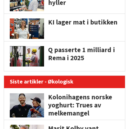
hyller
KI lager mat i butikken
Q passerte 1 milliard i
Rema i 2025
Siste artikler - Økologisk
Kolonihagens norske
yoghurt: Trues av
melkemangel
Marit Kolby vant