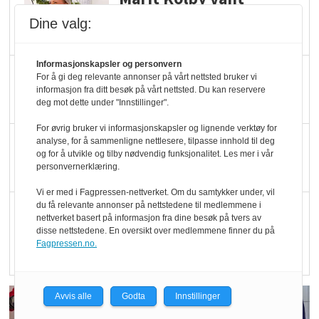
Økologisk Norge sin
Dine valg:
hederspris
Informasjonskapsler og personvern
Blir enklere å velge
For å gi deg relevante annonser på vårt nettsted bruker vi
økologisk i butikkhylla
informasjon fra ditt besøk på vårt nettsted. Du kan reservere
deg mot dette under "Innstillinger".
For øvrig bruker vi informasjonskapsler og lignende verktøy for
Kolonihagen sliter
analyse, for å sammenligne nettlesere, tilpasse innhold til deg
og for å utvikle og tilby nødvendig funksjonalitet. Les mer i vår
med å få tak i nok melk
personvernerklæring.
Vi er med i Fagpressen-nettverket. Om du samtykker under, vil
du få relevante annonser på nettstedene til medlemmene i
Rapport: Økokundene
nettverket basert på informasjon fra dine besøk på tvers av
er klare! Er markedet
disse nettstedene. En oversikt over medlemmene finner du på
Fagpressen.no.
det?
Avvis alle
Godta
Innstillinger