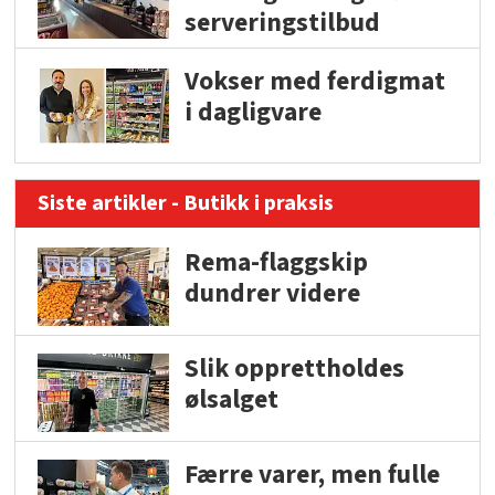
serveringstilbud
Vokser med ferdigmat
i dagligvare
Siste artikler - Butikk i praksis
Rema-flaggskip
dundrer videre
Slik opprettholdes
ølsalget
Færre varer, men fulle