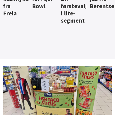
Bowl
førstevalg
Berentsen
Hansa
i lite-
segment