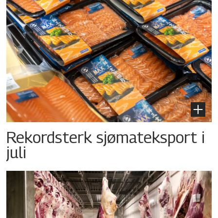
Rekordsterk sjømateksport i
juli