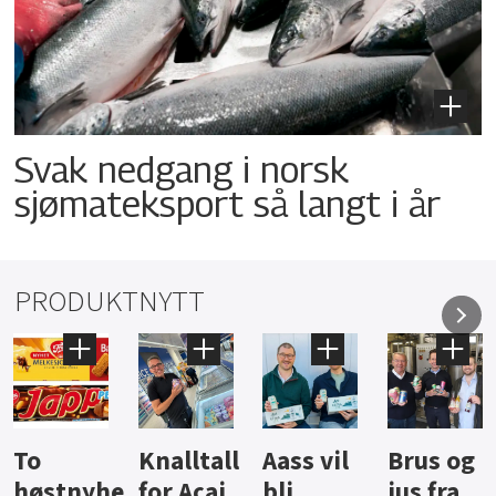
Svak nedgang i norsk
sjømateksport så langt i år
PRODUKTNYTT
Knalltall
Aass vil
Brus og
Hard
ter
for Açai
bli
jus fra
iste fra