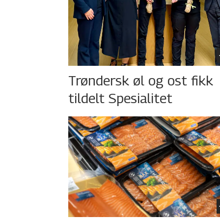
Trøndersk øl og ost fikk
tildelt Spesialitet