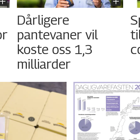
Dårligere
S
or
pantevaner vil
t
koste oss 1,3
c
milliarder