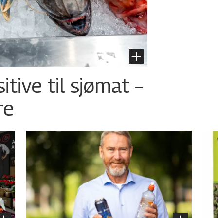
tive til sjømat –
re