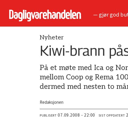
— gjør god bu
Nyheter
Kiwi-brann på
På et møte med Ica og Nor
mellom Coop og Rema 1000 
dermed med nesten to må
Redaksjonen
07.09.2008 - 22:00
PUBLISERT
SIST OPPDATERT