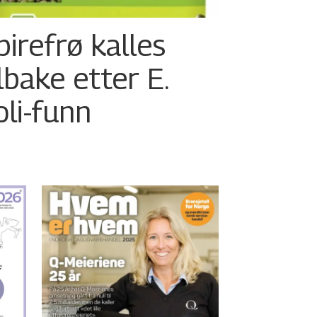
pirefrø kalles
ilbake etter E.
oli-funn