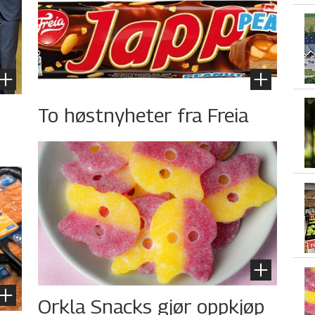
To høstnyheter fra Freia
Orkla Snacks gjør oppkjøp