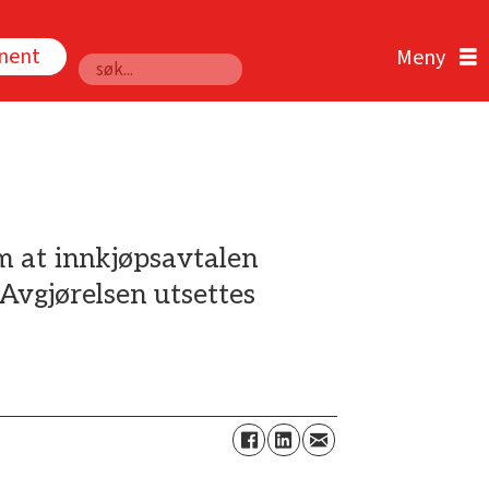
nnent
Søk
m at innkjøpsavtalen
Avgjørelsen utsettes