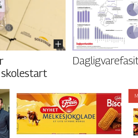
Dagligvarefasi
r
 skolestart
M