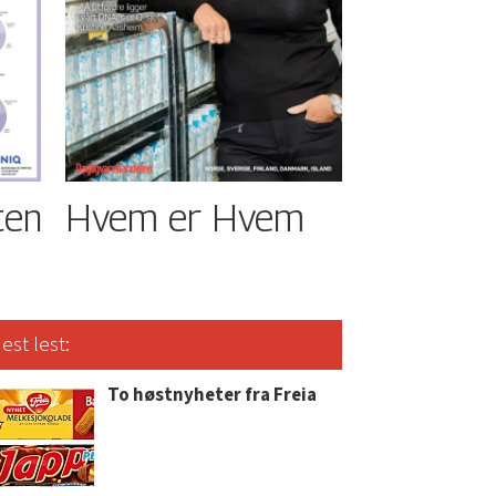
ten
Hvem er Hvem
est lest:
To høstnyheter fra Freia