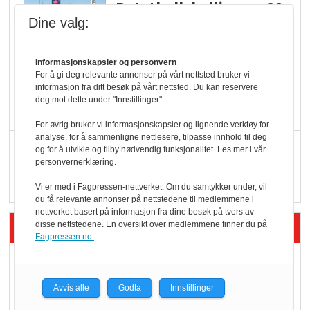
Potetball, kylling og 98
Dine valg:
oktan
Informasjonskapsler og personvern
KBS-bransjen i
For å gi deg relevante annonser på vårt nettsted bruker vi
informasjon fra ditt besøk på vårt nettsted. Du kan reservere
endring: Stadig større
deg mot dette under "Innstillinger".
serveringstilbud
For øvrig bruker vi informasjonskapsler og lignende verktøy for
analyse, for å sammenligne nettlesere, tilpasse innhold til deg
Vokser med ferdigmat
og for å utvikle og tilby nødvendig funksjonalitet. Les mer i vår
personvernerklæring.
i dagligvare
Vi er med i Fagpressen-nettverket. Om du samtykker under, vil
du få relevante annonser på nettstedene til medlemmene i
nettverket basert på informasjon fra dine besøk på tvers av
Siste artikler - Butikk i praksis
disse nettstedene. En oversikt over medlemmene finner du på
Fagpressen.no.
Rema-flaggskip
dundrer videre
Avvis alle
Godta
Innstillinger