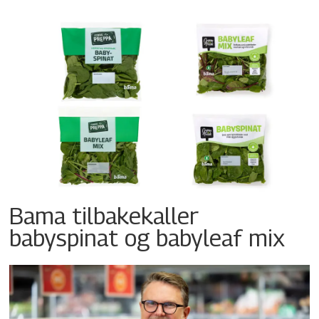
Bama tilbakekaller
babyspinat og babyleaf mix