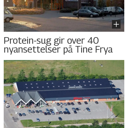
Protein-sug gir over 40
nyansettelser på Tine Frya