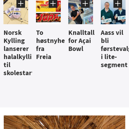
Knalltall
Aass vil
Brus og
Hard
ter
for Açai
bli
jus fra
iste fra
Bowl
førstevalg
Berentsen
Hansa
i lite-
segment