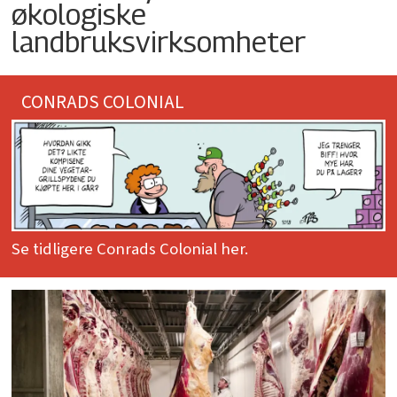
økologiske
landbruksvirksomheter
CONRADS COLONIAL
Se tidligere Conrads Colonial her.