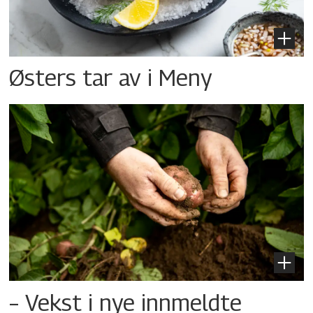
Østers tar av i Meny
– Vekst i nye innmeldte