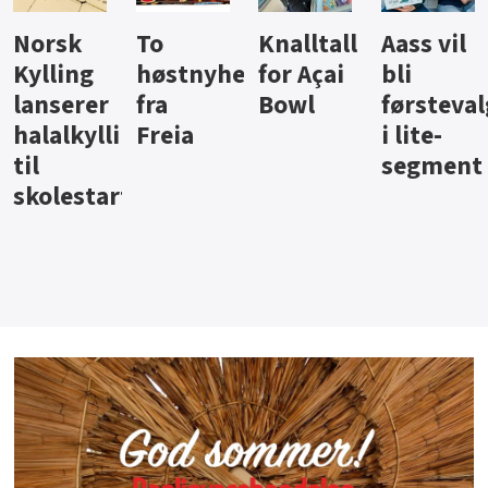
Knalltall
Aass vil
Brus og
Hard
ter
for Açai
bli
jus fra
iste fra
Bowl
førstevalg
Berentsen
Hansa
i lite-
segment