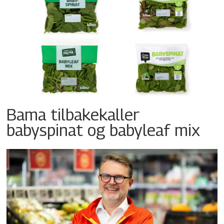
Bama tilbakekaller
babyspinat og babyleaf mix