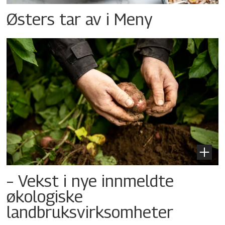
Østers tar av i Meny
– Vekst i nye innmeldte
økologiske
landbruksvirksomheter