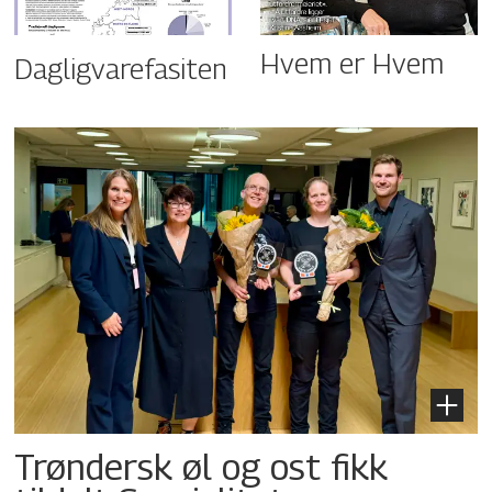
Hvem er Hvem
Dagligvarefasiten
Trøndersk øl og ost fikk