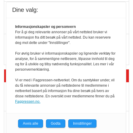
KBS-bransjen i
Dine valg:
endring: Stadig større
serveringstilbud
Informasjonskapsler og personvern
For å gi deg relevante annonser på vårt nettsted bruker vi
informasjon fra ditt besøk på vårt nettsted. Du kan reservere
Vokser med ferdigmat
deg mot dette under "Innstillinger".
i dagligvare
For øvrig bruker vi informasjonskapsler og lignende verktøy for
analyse, for å sammenligne nettlesere, tilpasse innhold til deg
og for å utvikle og tilby nødvendig funksjonalitet. Les mer i vår
personvernerklæring.
Siste artikler - Butikk i praksis
Vi er med i Fagpressen-nettverket. Om du samtykker under, vil
du få relevante annonser på nettstedene til medlemmene i
Rema-flaggskip
nettverket basert på informasjon fra dine besøk på tvers av
disse nettstedene. En oversikt over medlemmene finner du på
dundrer videre
Fagpressen.no.
Slik opprettholdes
Avvis alle
Godta
Innstillinger
ølsalget