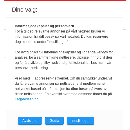
Rema-flaggskip
Dine valg:
dundrer videre
Informasjonskapsler og personvern
For å gi deg relevante annonser på vårt nettsted bruker vi
Slik opprettholdes
informasjon fra ditt besøk på vårt nettsted. Du kan reservere
deg mot dette under "Innstillinger".
ølsalget
For øvrig bruker vi informasjonskapsler og lignende verktøy for
analyse, for å sammenligne nettlesere, tilpasse innhold til deg
og for å utvikle og tilby nødvendig funksjonalitet. Les mer i vår
Færre varer, men fulle
personvernerklæring.
hyller
Vi er med i Fagpressen-nettverket. Om du samtykker under, vil
du få relevante annonser på nettstedene til medlemmene i
nettverket basert på informasjon fra dine besøk på tvers av
KI lager mat i butikken
disse nettstedene. En oversikt over medlemmene finner du på
Fagpressen.no.
Q passerte 1 milliard i
Avvis alle
Godta
Innstillinger
Rema i 2025