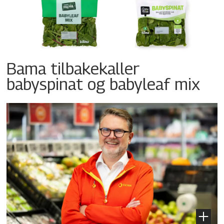
Bama tilbakekaller
babyspinat og babyleaf mix