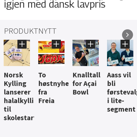
igjen med dansk lavpris
PRODUKTNYTT
Knalltall
Aass vil
Brus og
Hard
ter
for Açai
bli
jus fra
iste fra
Bowl
førstevalg
Berentsen
Hansa
i lite-
segment