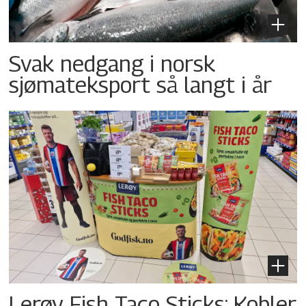
Svak nedgang i norsk
sjømateksport så langt i år
Lerøy Fish Taco Sticks: Kobler