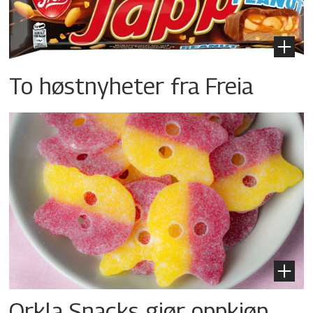
To høstnyheter fra Freia
Orkla Snacks gjør oppkjøp