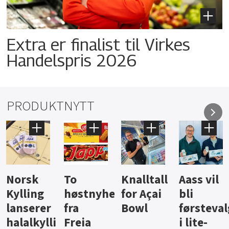
Extra er finalist til Virkes
Handelspris 2026
PRODUKTNYTT
Knalltall
Aass vil
Brus og
Hard
ter
for Açai
bli
jus fra
iste fra
Bowl
førstevalg
Berentsen
Hansa
i lite-