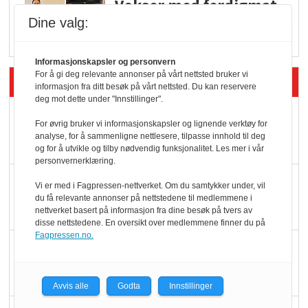
Vokser med ferdigmat
i dagligvare
Dine valg:
Informasjonskapsler og personvern
For å gi deg relevante annonser på vårt nettsted bruker vi
Siste artikler - Butikk i praksis
informasjon fra ditt besøk på vårt nettsted. Du kan reservere
deg mot dette under "Innstillinger".
Rema-flaggskip
For øvrig bruker vi informasjonskapsler og lignende verktøy for
dundrer videre
analyse, for å sammenligne nettlesere, tilpasse innhold til deg
og for å utvikle og tilby nødvendig funksjonalitet. Les mer i vår
personvernerklæring.
Slik opprettholdes
Vi er med i Fagpressen-nettverket. Om du samtykker under, vil
ølsalget
du få relevante annonser på nettstedene til medlemmene i
nettverket basert på informasjon fra dine besøk på tvers av
disse nettstedene. En oversikt over medlemmene finner du på
Fagpressen.no.
Færre varer, men fulle
hyller
Avvis alle
Godta
Innstillinger