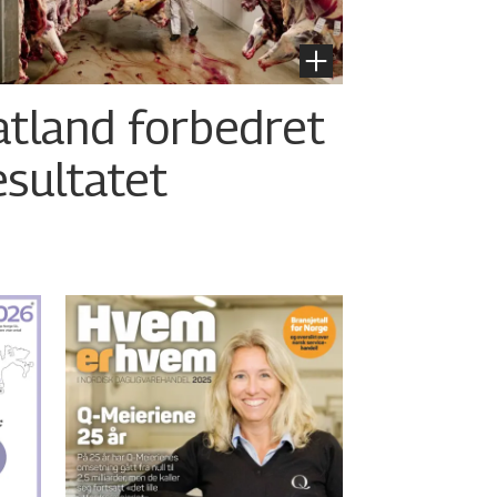
atland forbedret
esultatet