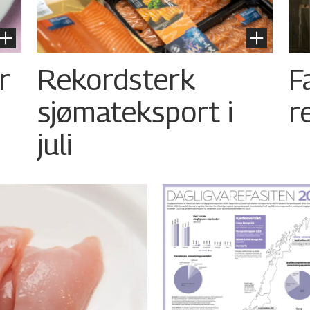
r
Rekordsterk
F
sjømateksport i
r
juli