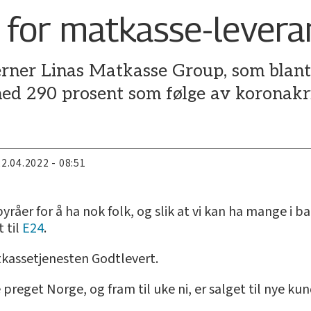
for matkasse-levera
rner Linas Matkasse Group, som blan
med 290 prosent som følge av koronakr
22.04.2022 - 08:51
råer for å ha nok folk, og slik at vi kan ha mange i ba
t til
E24
.
kassetjenesten Godtlevert.
 preget Norge, og fram til uke ni, er salget til nye k