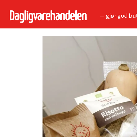
— gjør god bu