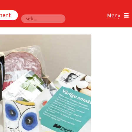
nnent
Søk