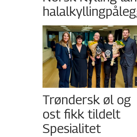
halalkylling­påleg
Trøndersk øl og
ost fikk tildelt
Spesialitet