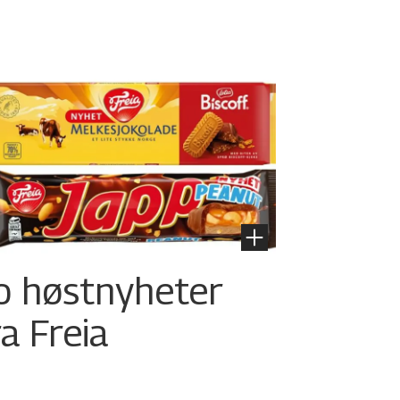
o høstnyheter
ra Freia