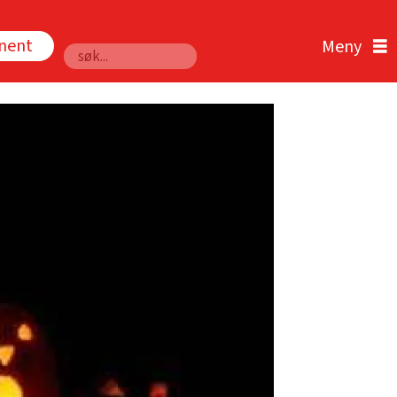
nnent
Søk