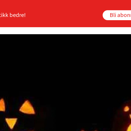
tikk bedre!
Bli abo