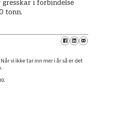
gresskar i forbindelse
0 tonn.
år vi ikke tar inn mer i år så er det
.
00.