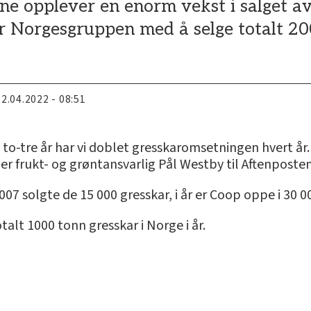
e opplever en enorm vekst i salget av 
r Norgesgruppen med å selge totalt 20
22.04.2022 - 08:51
I to-tre år har vi doblet gresskaromsetningen hvert år. N
er frukt- og grøntansvarlig Pål Westby til Aftenposten
2007 solgte de 15 000 gresskar, i år er Coop oppe i 30 0
alt 1000 tonn gresskar i Norge i år.