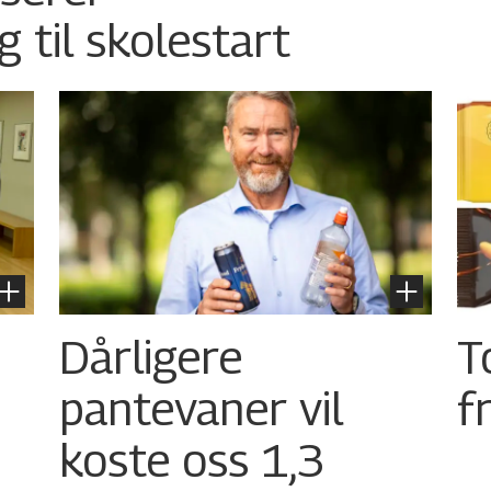
g til skolestart
Dårligere
T
pantevaner vil
f
koste oss 1,3