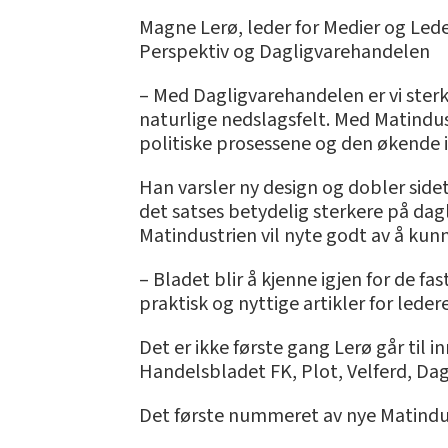
Magne Lerø, leder for Medier og Ledel
Perspektiv og Dagligvarehandelen
– Med Dagligvarehandelen er vi sterk
naturlige nedslagsfelt. Med Matindust
politiske prosessene og den økende i
Han varsler ny design og dobler sideta
det satses betydelig sterkere på dagl
Matindustrien vil nyte godt av å ku
– Bladet blir å kjenne igjen for de fa
praktisk og nyttige artikler for ledere
Det er ikke første gang Lerø går til 
Handelsbladet FK, Plot, Velferd, Da
Det første nummeret av nye Matindus