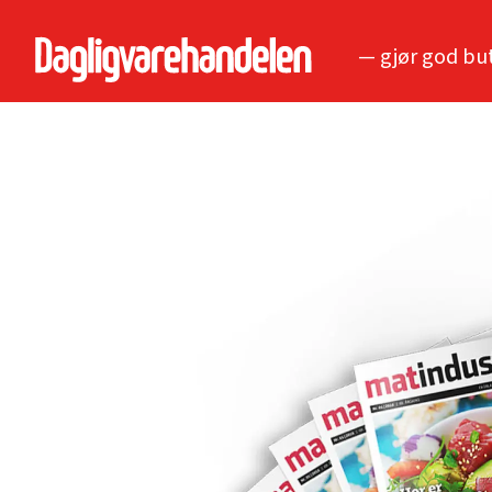
— gjør god bu