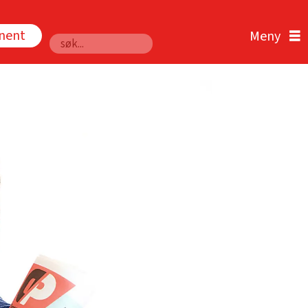
nnent
Søk