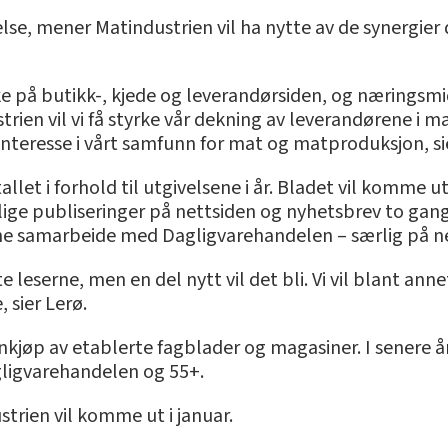
se, mener Matindustrien vil ha nytte av de synergier d
e på butikk-, kjede og leverandørsiden, og næringsmid
rien vil vi få styrke vår dekning av leverandørene i m
nteresse i vårt samfunn for mat og matproduksjon, si
llet i forhold til utgivelsene i år. Bladet vil komme u
ige publiseringer på nettsiden og nyhetsbrev to ganger
nne samarbeide med Dagligvarehandelen – særlig på n
ste leserne, men en del nytt vil det bli. Vi vil blant a
, sier Lerø.
innkjøp av etablerte fagblader og magasiner. I senere 
gligvarehandelen og 55+.
trien vil komme ut i januar.