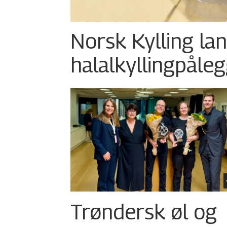
Norsk Kylling la
halalkylling­påleg
Trøndersk øl og