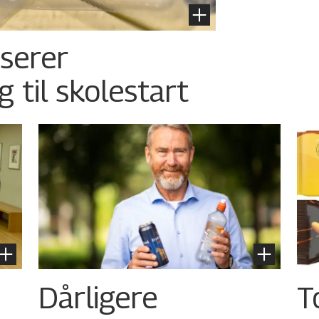
nserer
g til skolestart
Dårligere
T