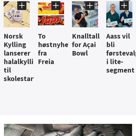
Knalltall
Aass vil
Brus og
Hard
ter
for Açai
bli
jus fra
iste fra
Bowl
førstevalg
Berentsen
Hansa
i lite-
segment