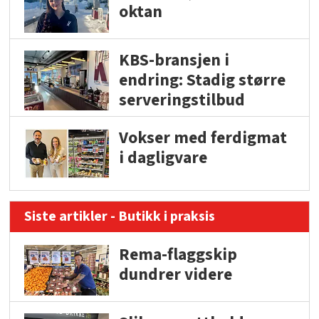
oktan
KBS-bransjen i
endring: Stadig større
serveringstilbud
Vokser med ferdigmat
i dagligvare
Siste artikler - Butikk i praksis
Rema-flaggskip
dundrer videre