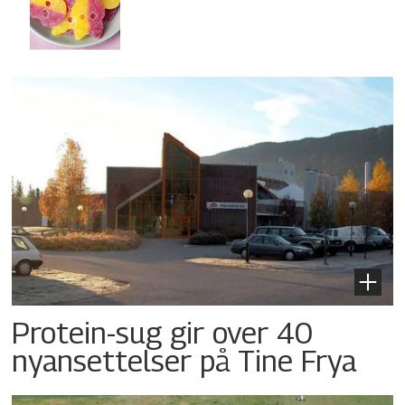
Protein-sug gir over 40
nyansettelser på Tine Frya