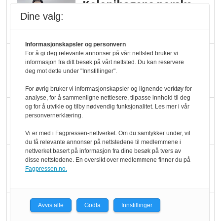
Kolonihagens norske
yoghurt: Trues av
Dine valg:
melkemangel
Informasjonskapsler og personvern
For å gi deg relevante annonser på vårt nettsted bruker vi
Marit Kolby vant
informasjon fra ditt besøk på vårt nettsted. Du kan reservere
Økologisk Norge sin
deg mot dette under "Innstillinger".
hederspris
For øvrig bruker vi informasjonskapsler og lignende verktøy for
analyse, for å sammenligne nettlesere, tilpasse innhold til deg
og for å utvikle og tilby nødvendig funksjonalitet. Les mer i vår
Blir enklere å velge
personvernerklæring.
økologisk i butikkhylla
Vi er med i Fagpressen-nettverket. Om du samtykker under, vil
du få relevante annonser på nettstedene til medlemmene i
nettverket basert på informasjon fra dine besøk på tvers av
Kolonihagen sliter
disse nettstedene. En oversikt over medlemmene finner du på
Fagpressen.no.
med å få tak i nok melk
Rapport: Økokundene
Avvis alle
Godta
Innstillinger
er klare! Er markedet