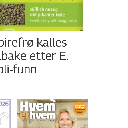
pirefrø kalles
ilbake etter E.
oli-funn