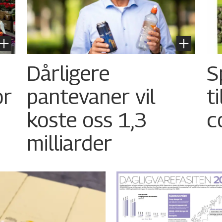
Dårligere
S
or
pantevaner vil
t
koste oss 1,3
c
milliarder