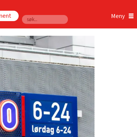
nnent
Søk