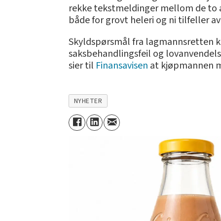
rekke tekstmeldinger mellom de to a
både for grovt heleri og ni tilfeller 
Skyldspørsmål fra lagmannsretten ka
saksbehandlingsfeil og lovanvendels
sier til
Finansavisen
at kjøpmannen me
NYHETER