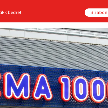
tikk bedre!
Bli abo