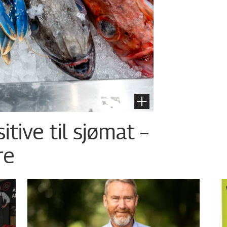
tive til sjømat –
re