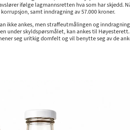
vslører ifølge lagmannsretten hva som har skjedd. Nå
av korrupsjon, samt inndragning av 57.000 kroner.
n ikke ankes, men straffeutmålingen og inndragninge
en under skyldspørsmålet, kan ankes til Høyesterett.
ner seg uritkig domfelt og vil benytte seg av de an