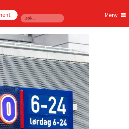
nnent
Søk