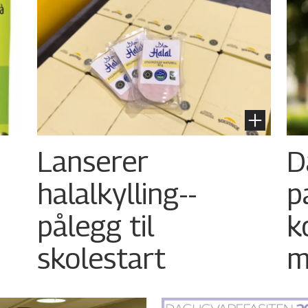
Lanserer
D
halalkylling-­
p
pålegg til
k
skolestart
m