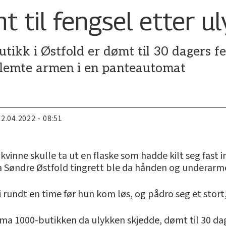
 til fengsel etter u
ikk i Østfold er dømt til 30 dagers fe
klemte armen i en panteautomat
22.04.2022 - 08:51
vinne skulle ta ut en flaske som hadde kilt seg fast i
Søndre Østfold tingrett ble da hånden og underarme
i rundt en time før hun kom løs, og pådro seg et stor
ema 1000-butikken da ulykken skjedde, dømt til 30 da