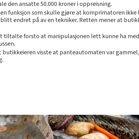
le den ansatte 50.000 kroner i oppreisning.
n funksjon som skulle gjøre at komprimatoren ikke k
litt endret på av en tekniker. Retten mener at butikk
t tiltalte forsto at manipulasjonen lett kunne ha medfør
ussen.
at butikkeieren visste at panteautomaten var gammel,
g.