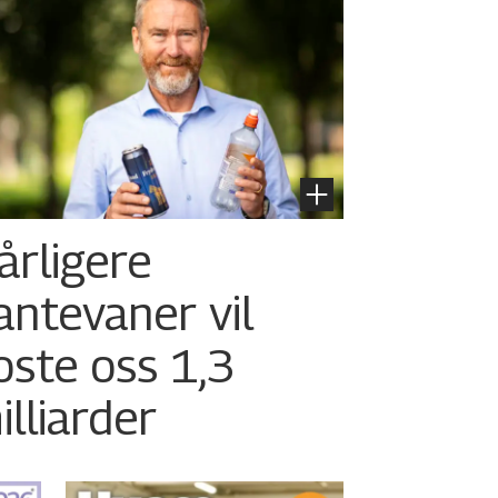
årligere
antevaner vil
oste oss 1,3
illiarder