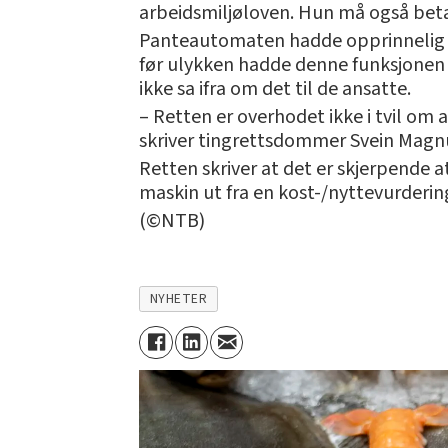
arbeidsmiljøloven. Hun må også beta
Panteautomaten hadde opprinnelig e
før ulykken hadde denne funksjonen b
ikke sa ifra om det til de ansatte.
– Retten er overhodet ikke i tvil om a
skriver tingrettsdommer Svein Magn
Retten skriver at det er skjerpende 
maskin ut fra en kost-/nyttevurderin
(©NTB)
NYHETER