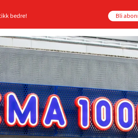
tikk bedre!
Bli abo