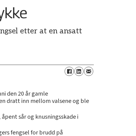
lykke
ngsel etter at en ansatt
nni den 20 år gamle
n dratt inn mellom valsene og ble
t, åpent sår og knusningsskade i
gers fengsel for brudd på