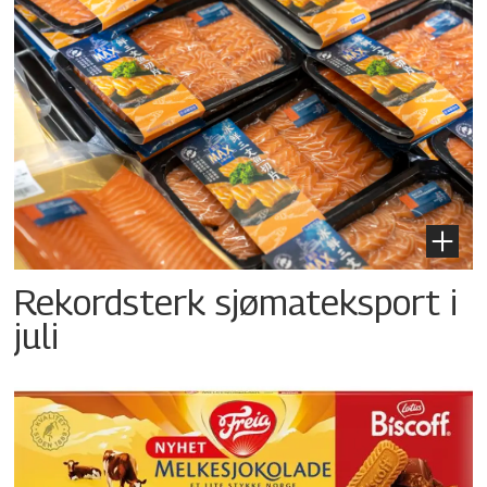
Rekordsterk sjømateksport i
juli