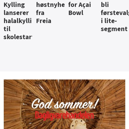
ter
for Açai
bli
jus fra
iste fra
Bowl
førstevalg
Berentsen
Hansa
i lite-
segment