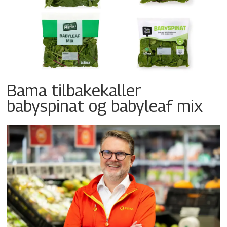
Bama tilbakekaller
babyspinat og babyleaf mix