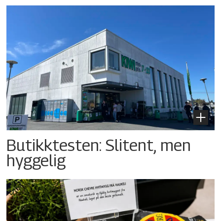
Butikktesten: Slitent, men
hyggelig