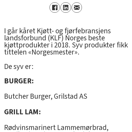
I går kåret Kjøtt- og fjørfebransjens
landsforbund (KLF) Norges beste
kjøttprodukter i 2018. Syv produkter fikk
tittelen «Norgesmester».
De syv er:
BURGER:
Butcher Burger, Grilstad AS
GRILL LAM:
Rødvinsmarinert Lammemørbrad,