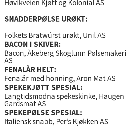
Høvikveien Kjøtt og Kolonial AS
SNADDERPØLSE URØKT:
Folkets Bratwürst urøkt, Unil AS
BACON I SKIVER:
Bacon, Åkeberg Skoglunn Pølsemakeri
AS
FENALÅR HELT:
Fenalår med honning, Aron Mat AS
SPEKEKJØTT SPESIAL:
Langtidsmodna spekeskinke, Haugen
Gardsmat AS
SPEKEPØLSE SPESIAL:
Italiensk snabb, Per’s Kjøkken AS