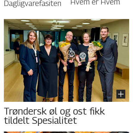
Hvem er Hvem
Dagligvarefasiten
Trøndersk øl og ost fikk
tildelt Spesialitet