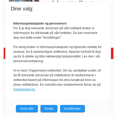
endring: Stadig større
Dine valg:
serveringstilbud
Vokser med ferdigmat
Informasjonskapsler og personvern
For å gi deg relevante annonser på vårt nettsted bruker vi
i dagligvare
informasjon fra ditt besøk på vårt nettsted. Du kan reservere
deg mot dette under "Innstillinger".
For øvrig bruker vi informasjonskapsler og lignende verktøy for
Siste artikler - Butikk i praksis
analyse, for å sammenligne nettlesere, tilpasse innhold til deg
og for å utvikle og tilby nødvendig funksjonalitet. Les mer i vår
personvernerklæring.
Rema-flaggskip
Vi er med i Fagpressen-nettverket. Om du samtykker under, vil
dundrer videre
du få relevante annonser på nettstedene til medlemmene i
nettverket basert på informasjon fra dine besøk på tvers av
disse nettstedene. En oversikt over medlemmene finner du på
Fagpressen.no.
Slik opprettholdes
ølsalget
Avvis alle
Godta
Innstillinger