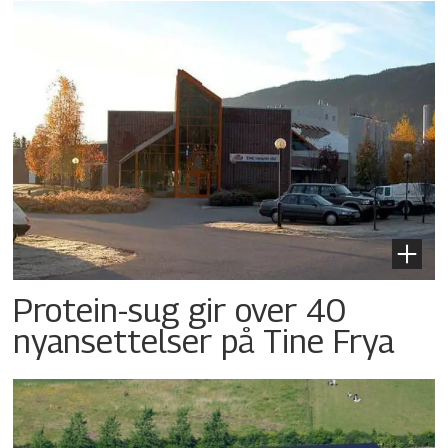
Protein-sug gir over 40
nyansettelser på Tine Frya