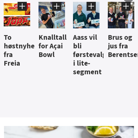
Knalltall
Aass vil
Brus og
Hard
ter
for Açai
bli
jus fra
iste fra
Bowl
førstevalg
Berentsen
Hansa
i lite-
segment