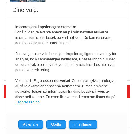
oktan
Dine valg:
KBS-bransjen i
Informasjonskapsler og personvern
endring: Stadig større
For å gi deg relevante annonser på vårt nettsted bruker vi
informasjon fra ditt besøk på vårt nettsted. Du kan reservere
serveringstilbud
deg mot dette under "Innstillinger".
For øvrig bruker vi informasjonskapsler og lignende verktøy for
Vokser med ferdigmat
analyse, for å sammenligne nettlesere, tilpasse innhold til deg
i dagligvare
og for å utvikle og tilby nødvendig funksjonalitet. Les mer i vår
personvernerklæring.
Vi er med i Fagpressen-nettverket. Om du samtykker under, vil
du få relevante annonser på nettstedene til medlemmene i
Siste artikler - Butikk i praksis
nettverket basert på informasjon fra dine besøk på tvers av
disse nettstedene. En oversikt over medlemmene finner du på
Fagpressen.no.
Rema-flaggskip
dundrer videre
Avvis alle
Godta
Innstillinger