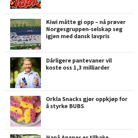
Kiwi måtte gi opp – nå prøver
Norgesgruppen-selskap seg
igjen med dansk lavpris
Dårligere pantevaner vil
koste oss 1,3 milliarder
Orkla Snacks gjør oppkjøp for
å styrke BUBS
Hapå Ananas er tilbake