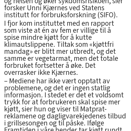
og helsen og øker sykdomsrisikoen, sier
forsker Unni Kjærnes ved Statens
institutt for forbruksforskning (SIFO).
I fjor kom instituttet med en rapport
som viste at én av fem er villige til å
spise mindre kjøtt for å kutte
klimautslippene. Tiltak som «kjøttfri
mandag» er blitt mer utbredt, og det
samme er vegetarmat, men det totale
forbruket fortsetter å øke. Det
overrasker ikke Kjærnes.
– Mediene har ikke vært opptatt av
problemene, og det er ingen statlig
informasjon. I stedet er det et voldsomt
trykk for at forbrukeren skal spise mer
kjøtt, sier hun og viser til Matprat-
reklamene og dagligvarekjedenes tilbud
i grillsesongen og til påske. Ifølge
Framtiden i våre hender tar kjøtt rundt