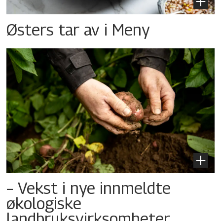
Østers tar av i Meny
– Vekst i nye innmeldte
økologiske
landbruksvirksomheter