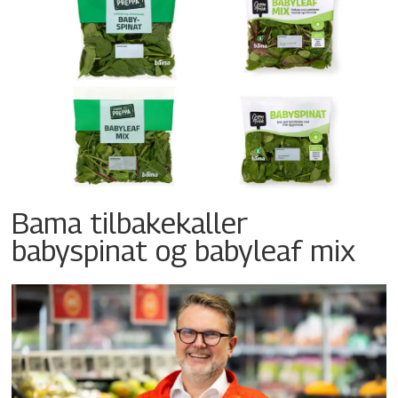
Bama tilbakekaller
babyspinat og babyleaf mix