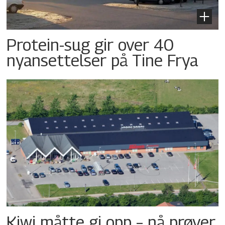
Protein-sug gir over 40
nyansettelser på Tine Frya
Kiwi måtte gi opp – nå prøver