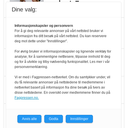
yoghurt: Trues av
Dine valg:
melkemangel
Marit Kolby vant
Informasjonskapsler og personvern
For å gi deg relevante annonser på vårt nettsted bruker vi
Økologisk Norge sin
informasjon fra ditt besøk på vårt nettsted. Du kan reservere
hederspris
deg mot dette under "Innstillinger".
For øvrig bruker vi informasjonskapsler og lignende verktøy for
Blir enklere å velge
analyse, for å sammenligne nettlesere, tilpasse innhold til deg
og for å utvikle og tilby nødvendig funksjonalitet. Les mer i vår
økologisk i butikkhylla
personvernerklæring.
Vi er med i Fagpressen-nettverket. Om du samtykker under, vil
Kolonihagen sliter
du få relevante annonser på nettstedene til medlemmene i
nettverket basert på informasjon fra dine besøk på tvers av
med å få tak i nok melk
disse nettstedene. En oversikt over medlemmene finner du på
Fagpressen.no.
Rapport: Økokundene
er klare! Er markedet
Avvis alle
Godta
Innstillinger