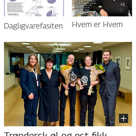
Hvem er Hvem
Dagligvarefasiten
Trøndersk øl og ost fikk