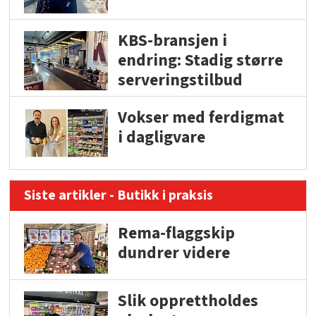
KBS-bransjen i
endring: Stadig større
serveringstilbud
Vokser med ferdigmat
i dagligvare
Siste artikler - Butikk i praksis
Rema-flaggskip
dundrer videre
Slik opprettholdes