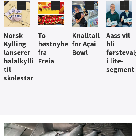
Knalltall
Aass vil
Brus og
Hard
ter
for Açai
bli
jus fra
iste fra
Bowl
førstevalg
Berentsen
Hansa
i lite-
segment