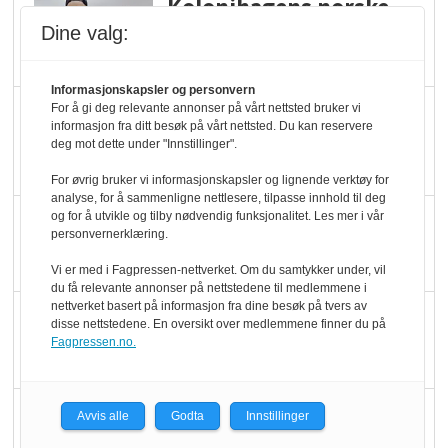
Kolonihagens norske
yoghurt: Trues av
Dine valg:
melkemangel
Informasjonskapsler og personvern
Marit Kolby vant
For å gi deg relevante annonser på vårt nettsted bruker vi
informasjon fra ditt besøk på vårt nettsted. Du kan reservere
Økologisk Norge sin
deg mot dette under "Innstillinger".
hederspris
For øvrig bruker vi informasjonskapsler og lignende verktøy for
analyse, for å sammenligne nettlesere, tilpasse innhold til deg
og for å utvikle og tilby nødvendig funksjonalitet. Les mer i vår
Blir enklere å velge
personvernerklæring.
økologisk i butikkhylla
Vi er med i Fagpressen-nettverket. Om du samtykker under, vil
du få relevante annonser på nettstedene til medlemmene i
nettverket basert på informasjon fra dine besøk på tvers av
Kolonihagen sliter
disse nettstedene. En oversikt over medlemmene finner du på
med å få tak i nok melk
Fagpressen.no.
Rapport: Økokundene
Avvis alle
Godta
Innstillinger
er klare! Er markedet