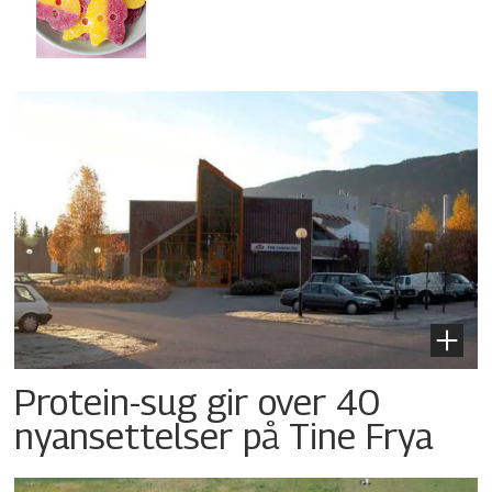
Protein-sug gir over 40
nyansettelser på Tine Frya