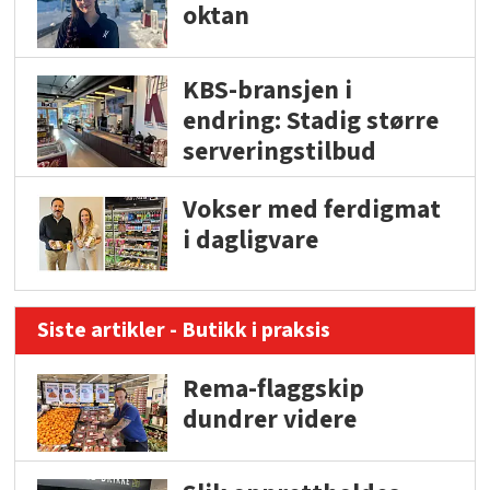
oktan
KBS-bransjen i
endring: Stadig større
serveringstilbud
Vokser med ferdigmat
i dagligvare
Siste artikler - Butikk i praksis
Rema-flaggskip
dundrer videre