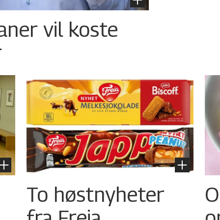
aner vil koste
r
To høstnyheter
O
fra Freia
o