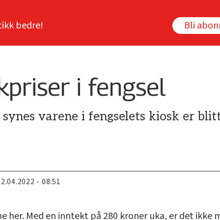
tikk bedre!
Bli abo
kpriser i fengsel
 synes varene i fengselets kiosk er blit
22.04.2022 - 08:51
e her. Med en inntekt på 280 kroner uka, er det ikke my