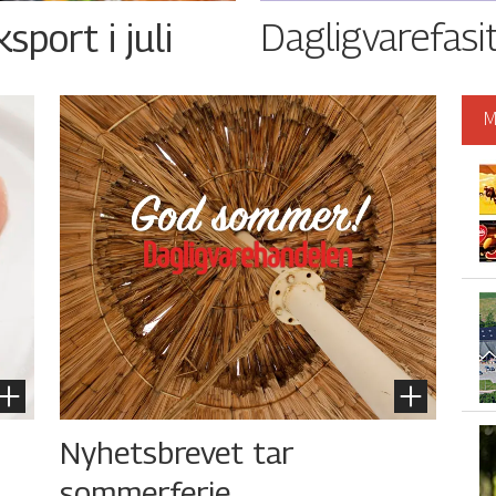
Dagligvarefasi
port i juli
M
Nyhetsbrevet tar
sommerferie