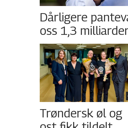
Dårligere pantev
oss 1,3 milliarde
Trøndersk øl og
ost fikk tildelt