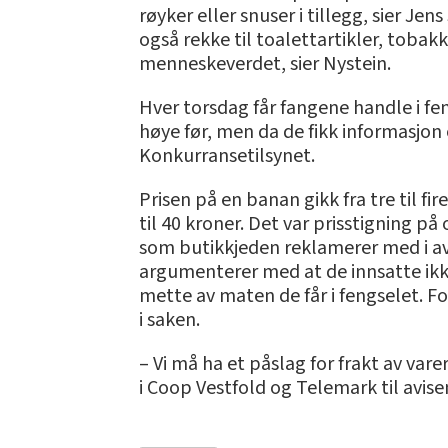
røyker eller snuser i tillegg, sier Jen
også rekke til toalettartikler, tobakk
menneskeverdet, sier Nystein.
Hver torsdag får fangene handle i fe
høye før, men da de fikk informasjon
Konkurransetilsynet.
Prisen på en banan gikk fra tre til fir
til 40 kroner. Det var prisstigning på
som butikkjeden reklamerer med i avi
argumenterer med at de innsatte ikke 
mette av maten de får i fengselet. 
i saken.
– Vi må ha et påslag for frakt av var
i Coop Vestfold og Telemark til avise