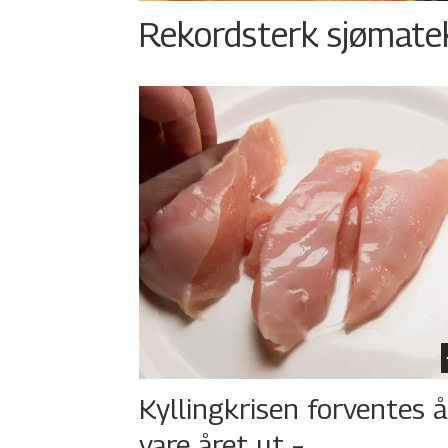
Rekordsterk sjømateks
Kyllingkrisen forventes å
vare året ut –