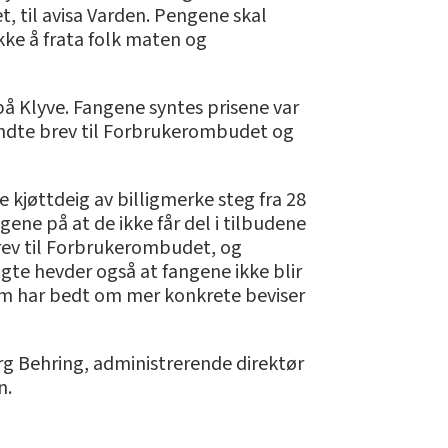
let, til avisa Varden. Pengene skal
ikke å frata folk maten og
på Klyve. Fangene syntes prisene var
sendte brev til Forbrukerombudet og
ke kjøttdeig av billigmerke steg fra 28
ngene på at de ikke får del i tilbudene
brev til Forbrukerombudet, og
lgte hevder også at fangene ikke blir
som har bedt om mer konkrete beviser
Berg Behring, administrerende direktør
n.