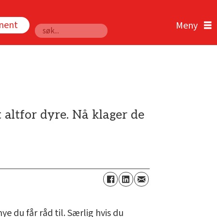
nnent
Søk
t altfor dyre. Nå klager de
e du får råd til. Særlig hvis du