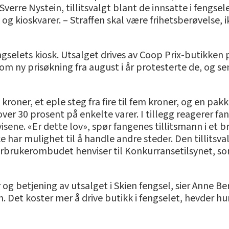
s Sverre Nystein, tillitsvalgt blant de innsatte i fengse
 og kioskvarer. – Straffen skal være frihetsberøvelse, 
ngselets kiosk. Utsalget drives av Coop Prix-butikken 
 om ny prisøkning fra august i år protesterte de, og 
e kroner, et eple steg fra fire til fem kroner, og en pak
 over 30 prosent på enkelte varer. I tillegg reagerer fa
sene. «Er dette lov», spør fangenes tillitsmann i et 
har mulighet til å handle andre steder. Den tillitsva
Forbrukerombudet henviser til Konkurransetilsynet, 
er og betjening av utsalget i Skien fengsel, sier Anne 
n. Det koster mer å drive butikk i fengselet, hevder hu