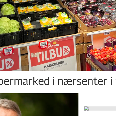
permarked i nærsenter i 