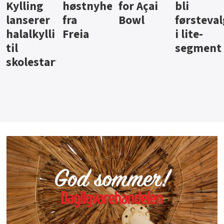
ter
for Açai
bli
jus fra
iste fra
Bowl
førstevalg
Berentsen
Hansa
i lite-
segment