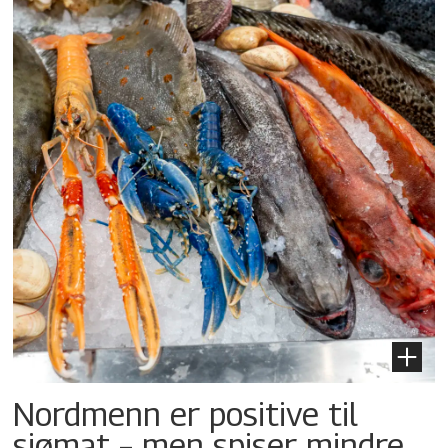
Nordmenn er positive til
sjømat – men spiser mindre