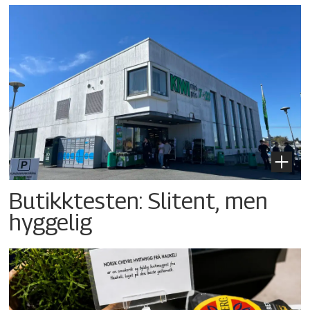
Butikktesten: Slitent, men
hyggelig