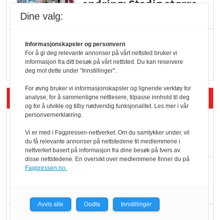
endring: Stadig større
serveringstilbud
Dine valg:
Vokser med ferdigmat
Informasjonskapsler og personvern
i dagligvare
For å gi deg relevante annonser på vårt nettsted bruker vi
informasjon fra ditt besøk på vårt nettsted. Du kan reservere
deg mot dette under "Innstillinger".
For øvrig bruker vi informasjonskapsler og lignende verktøy for
Siste artikler - Butikk i praksis
analyse, for å sammenligne nettlesere, tilpasse innhold til deg
og for å utvikle og tilby nødvendig funksjonalitet. Les mer i vår
personvernerklæring.
Rema-flaggskip
Vi er med i Fagpressen-nettverket. Om du samtykker under, vil
dundrer videre
du få relevante annonser på nettstedene til medlemmene i
nettverket basert på informasjon fra dine besøk på tvers av
disse nettstedene. En oversikt over medlemmene finner du på
Slik opprettholdes
Fagpressen.no.
ølsalget
Avvis alle
Godta
Innstillinger
Færre varer, men fulle