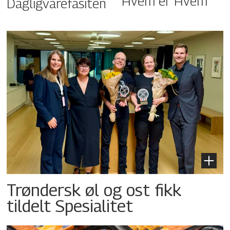
Hvem er Hvem
Dagligvarefasiten
Trøndersk øl og ost fikk
tildelt Spesialitet