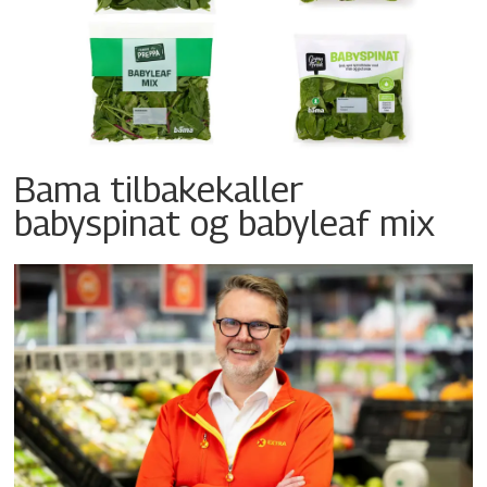
Bama tilbakekaller
babyspinat og babyleaf mix